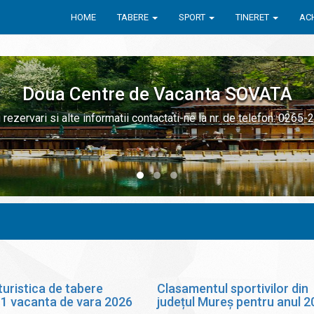
HOME
TABERE
SPORT
TINERET
ACH
Doua Centre de Vacanta SOVATA
 rezervari si alte informatii contactati-ne la nr. de telefon: 0265
turistica de tabere
Clasamentul sportivilor din
1 vacanta de vara 2026
județul Mureș pentru anul 