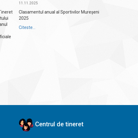
"RENOVARE
11.11.2025
APROF...
Tineret
Clasamentul anual al Sportivilor Mureșeni
03.11.2025
ului
2025
Scopul proiectu
anul
Citeste...
ENERGETICĂ AP
SPORTURILOR T
ficiale
AGENŢIA NAŢIO
DIRECŢIA JUDE
TINERET MUREŞ
implementare: 36
Citeste...
Centrul de tineret