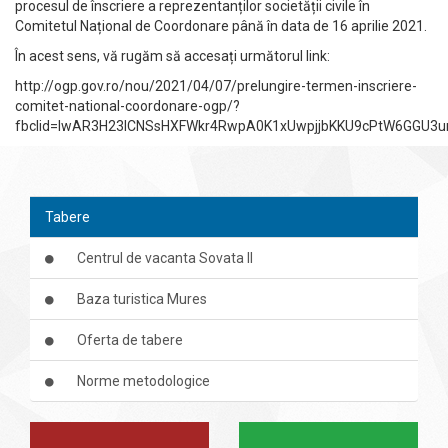
procesul de înscriere a reprezentanților societății civile în
Comitetul Național de Coordonare până în data de 16 aprilie 2021.
În acest sens, vă rugăm să accesați următorul link:
http://ogp.gov.ro/nou/2021/04/07/prelungire-termen-inscriere-
comitet-national-coordonare-ogp/?
fbclid=IwAR3H23ICNSsHXFWkr4RwpA0K1xUwpjjbKKU9cPtW6GGU3urE
Tabere
Centrul de vacanta Sovata II
Baza turistica Mures
Oferta de tabere
Norme metodologice