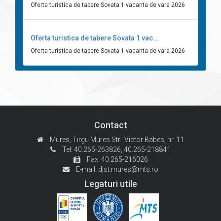
Oferta turistica de tabere Sovata 1 vacanta de vara 2026
Oferta turistica de tabere Sovata 1 vac...
Oferta turistica de tabere Sovata 1 vacanta de vara 2026
Contact
Mures, Tirgu Mures
Str.: Victor Babes, nr. 11
Tel: 40.265-263826,
40.265-218841
Fax: 40.265-216026
E-mail:
djst.mures@mts.ro
Legaturi utile