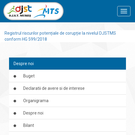
Toggl
navig
Registrul riscurilor potențiale de corupție la nivelul DJSTMS
conform HG 599/2018
Despre noi
Buget
Declaratii de avere si de interese
Organigrama
Despre noi
Bilant