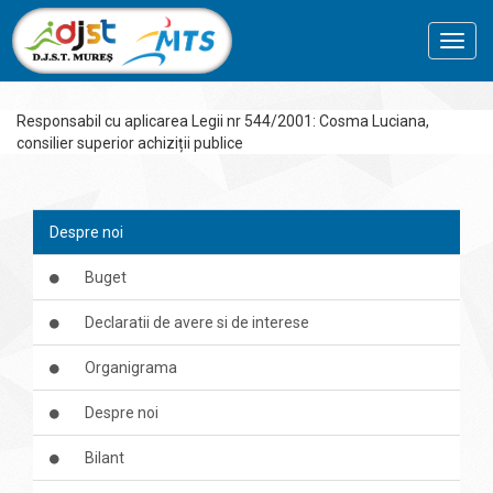
Toggl
navig
Responsabil cu aplicarea Legii nr 544/2001: Cosma Luciana,
consilier superior achiziții publice
Despre noi
Buget
Declaratii de avere si de interese
Organigrama
Despre noi
Bilant