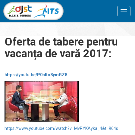
Toggl
navig
Oferta de tabere pentru
vacanța de vară 2017:
https://youtu.be/P0nRo8ymGZ8
https://www.youtube.com/watch?v=MvRYKAyka_4&t=964s