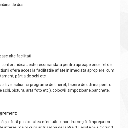
cabina de dus
se alte facilitati
de confort ridicat, este recomandata pentru aproape orice fel de
atiunii ofera acces la facilitatile aflate in imediata apropiere, cum
atament, pârtia de schi etc.
rtive, actiuni si programe de tineret, tabere de odihna pentru
 schi, pictura, arta foto etc.), colocvii, simpozioane,banchete,
 agrement:
ă şi oferă posibilitatea efectuării unor drumeţii în împrejurimi
 de interes major cum ar fi: salina de la Praid, Lacul Roşu, Corund