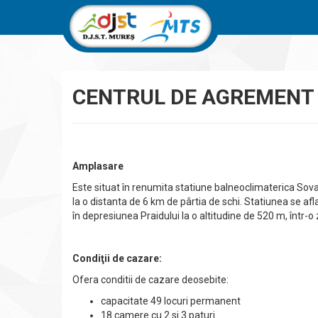
CENTRUL DE AGREMENT 
Amplasare
Este situat în renumita statiune balneoclimaterica Sovat
la o distanta de 6 km de pârtia de schi. Statiunea se af
în depresiunea Praidului la o altitudine de 520 m, într-
Condiţii de cazare:
Ofera conditii de cazare deosebite:
capacitate 49 locuri permanent
18 camere cu 2 si 3 paturi