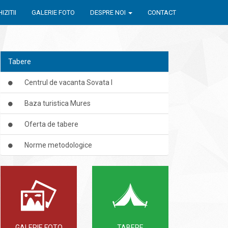
IZITII
GALERIE FOTO
DESPRE NOI
CONTACT
Tabere
Centrul de vacanta Sovata I
Baza turistica Mures
Oferta de tabere
Norme metodologice
GALERIE FOTO
TABERE