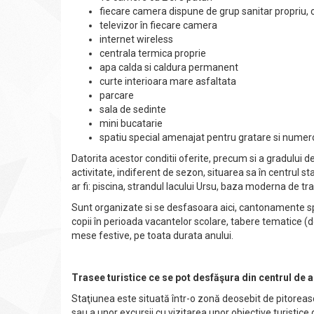
fiecare camera dispune de grup sanitar propriu, 
televizor în fiecare camera
internet wireless
centrala termica proprie
apa calda si caldura permanent
curte interioara mare asfaltata
parcare
sala de sedinte
mini bucatarie
spatiu special amenajat pentru gratare si numeroa
Datorita acestor conditii oferite, precum si a gradului 
activitate, indiferent de sezon, situarea sa în centrul st
ar fi: piscina, strandul lacului Ursu, baza moderna de tr
Sunt organizate si se desfasoara aici, cantonamente spo
copii în perioada vacantelor scolare, tabere tematice (de
mese festive, pe toata durata anului.
Trasee turistice ce se pot desfăşura din centrul de
Staţiunea este situată într-o zonă deosebit de pitoreasc
sau a unor excursii cu vizitarea unor obiective turistice