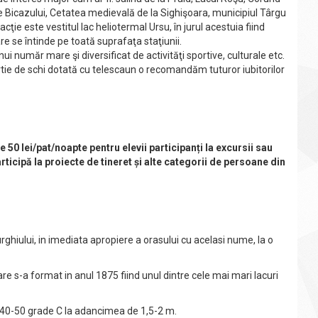
eile Bicazului, Cetatea medievală de la Sighişoara, municipiul Târgu
ţie este vestitul lac heliotermal Ursu, în jurul acestuia fiind
 se întinde pe toată suprafaţa staţiunii.
i număr mare şi diversificat de activităţi sportive, culturale etc.
 pârtie de schi dotată cu telescaun o recomandăm tuturor iubitorilor
e 50 lei/pat/noapte pentru elevii participanți la excursii sau
rticipă la proiecte de tineret și alte categorii de persoane din
ghiului, in imediata apropiere a orasului cu acelasi nume, la o
are s-a format in anul 1875 fiind unul dintre cele mai mari lacuri
a 40-50 grade C la adancimea de 1,5-2 m.