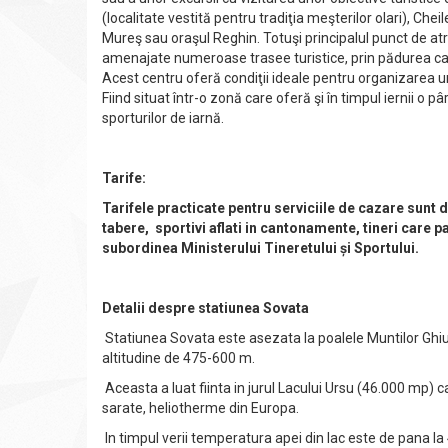
(localitate vestită pentru tradiţia meşterilor olari), Ch
Mureş sau oraşul Reghin. Totuşi principalul punct de atrac
amenajate numeroase trasee turistice, prin pădurea care
Acest centru oferă condiţii ideale pentru organizarea unu
Fiind situat într-o zonă care oferă şi în timpul iernii o
sporturilor de iarnă.
Tarife:
Tarifele practicate pentru serviciile de cazare sunt d
tabere, sportivi aflati in cantonamente, tineri care pa
subordinea Ministerului Tineretului și Sportului.
Detalii despre statiunea Sovata
Statiunea Sovata este asezata la poalele Muntilor Ghiur
altitudine de 475-600 m.
Aceasta a luat fiinta in jurul Lacului Ursu (46.000 mp) c
sarate, heliotherme din Europa.
In timpul verii temperatura apei din lac este de pana l