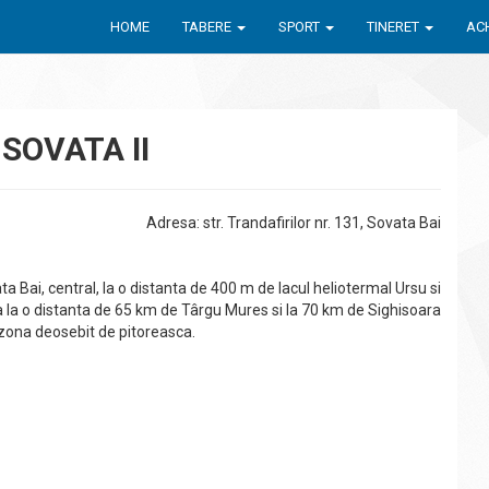
HOME
TABERE
SPORT
TINERET
ACH
SOVATA II
Adresa: str. Trandafirilor nr. 131, Sovata Bai
a Bai, central, la o distanta de 400 m de lacul heliotermal Ursu si
la la o distanta de 65 km de Târgu Mures si la 70 km de Sighisoara
o zona deosebit de pitoreasca.