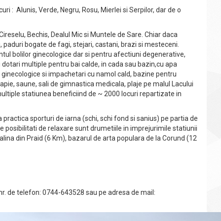
uri : Alunis, Verde, Negru, Rosu, Mierlei si Serpilor, dar de o
Cireselu, Bechis, Dealul Mic si Muntele de Sare. Chiar daca
paduri bogate de fagi, stejari, castani, brazi si mesteceni.
l bolilor ginecologice dar si pentru afectiuni degenerative,
si dotari multiple pentru bai calde, in cada sau bazin,cu apa
 ginecologice si impachetari cu namol cald, bazine pentru
erapie, saune, sali de gimnastica medicala, plaje pe malul Lacului
multiple statiunea beneficiind de ~ 2000 locuri repartizate in
 practica sporturi de iarna (schi, schi fond si sanius) pe partia de
 posibilitati de relaxare sunt drumetiile in imprejurimile statiunii
Salina din Praid (6 Km), bazarul de arta populara de la Corund (12
a nr. de telefon: 0744-643528 sau pe adresa de mail: