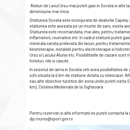
Alaturi de Lacul Ursu mai puteti gasi in Sovata si alte lac
dimensiune mai mica.
Statiunea Sovata este inconjurata de dealurile Capela, 
statiunea este asezata pe un munte de sare, exista aici, 
Statiunea este recomandata, mai ales, pentru tratamentu
inflamatorii, reumatice etc. In cadrul statiunii puteti ga
minerala sarata prelevata din lacuri, pentru tratamente
kinetoterapie, instalatii pentru electroterapie si hidrot
Ursu si Lacului Alunis etc. Posibilitatile de cazare sunt 
hoteluri, vile si casute .
In sezonul de iarna in Sovata veti avea posibilitatea de a
schi situata la 6 km de statiune dotata cu telescaun. Alte
sau alte obiective turistice din zona unde puteti vizita 
km), Cetatea Medievala de la Sighisoara .
Pentru rezervari si alte informatii ne puteti contacta l
djs.mures@sport.gov.ro