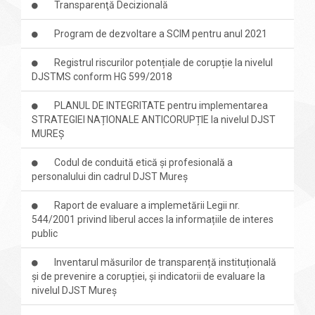
Transparenţă Decizională
Program de dezvoltare a SCIM pentru anul 2021
Registrul riscurilor potențiale de corupție la nivelul
DJSTMS conform HG 599/2018
PLANUL DE INTEGRITATE pentru implementarea
STRATEGIEI NAȚIONALE ANTICORUPȚIE la nivelul DJST
MUREȘ
Codul de conduită etică și profesională a
personalului din cadrul DJST Mureș
Raport de evaluare a implemetării Legii nr.
544/2001 privind liberul acces la informațiile de interes
public
Inventarul măsurilor de transparență instituțională
și de prevenire a corupției, și indicatorii de evaluare la
nivelul DJST Mureș