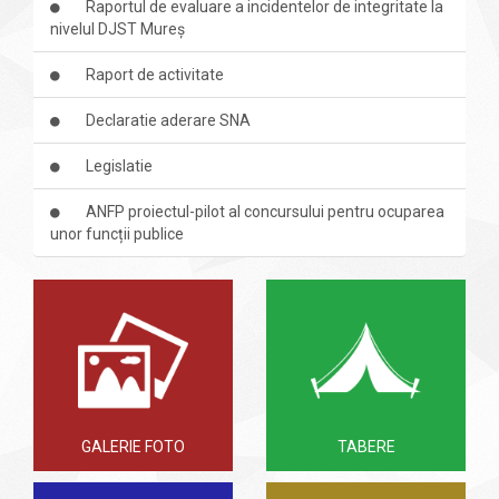
Raportul de evaluare a incidentelor de integritate la
nivelul DJST Mureș
Raport de activitate
Declaratie aderare SNA
Legislatie
ANFP proiectul-pilot al concursului pentru ocuparea
unor funcții publice
GALERIE FOTO
TABERE