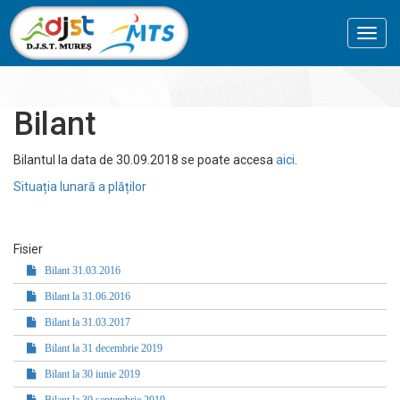
Toggl
navig
Bilant
Bilantul la data de 30.09.2018 se poate accesa
aici
.
Situația lunară a plăților
Fisier
Bilant 31.03.2016
Bilant la 31.06.2016
Bilant la 31.03.2017
Bilant la 31 decembrie 2019
Bilant la 30 iunie 2019