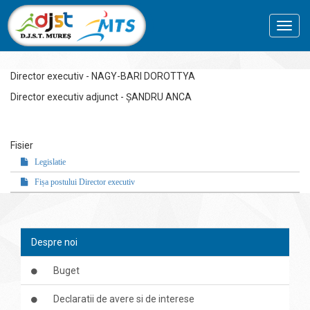
Toggl
navig
Director executiv - NAGY-BARI DOROTTYA
Director executiv adjunct - ȘANDRU ANCA
Fisier
Legislatie
Fișa postului Director executiv
Despre noi
Buget
Declaratii de avere si de interese