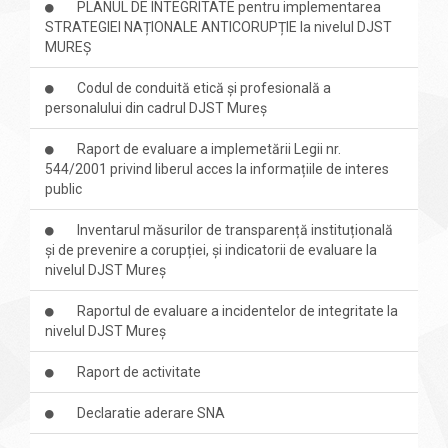
PLANUL DE INTEGRITATE pentru implementarea
STRATEGIEI NAȚIONALE ANTICORUPȚIE la nivelul DJST
MUREȘ
Codul de conduită etică și profesională a
personalului din cadrul DJST Mureș
Raport de evaluare a implemetării Legii nr.
544/2001 privind liberul acces la informațiile de interes
public
Inventarul măsurilor de transparență instituțională
și de prevenire a corupției, și indicatorii de evaluare la
nivelul DJST Mureș
Raportul de evaluare a incidentelor de integritate la
nivelul DJST Mureș
Raport de activitate
Declaratie aderare SNA