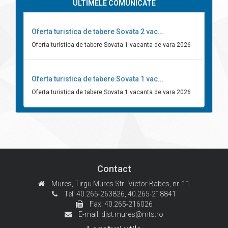
ULTIMELE COMUNICATE
Oferta turistica de tabere Sovata 2 vac...
Oferta turistica de tabere Sovata 1 vacanta de vara 2026
Oferta turistica de tabere Sovata 1 vac...
Oferta turistica de tabere Sovata 1 vacanta de vara 2026
Contact
Mures, Tirgu Mures
Str.: Victor Babes, nr. 11
Tel: 40.265-263826,
40.265-218841
Fax: 40.265-216026
E-mail:
djst.mures@mts.ro