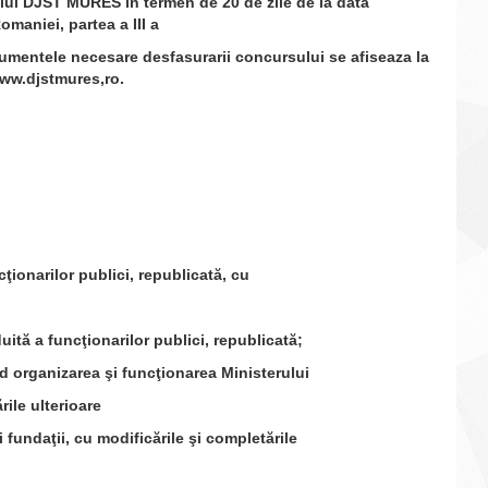
DJST MURES in termen de 20 de zile de la data
omaniei, partea a III a
ocumentele necesare desfasurarii concursului se afiseaza la
:www.djstmures,ro.
arilor publici, republicată, cu
 funcţionarilor publici, republicată;
rganizarea şi funcţionarea Ministerului
rile ulterioare
ndaţii, cu modificările şi completările