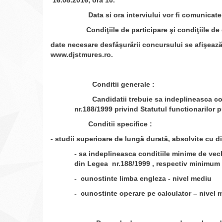
16.08.2016, ora 10.
Data si ora interviului vor fi comunicate ul
Condiţiile de participare şi condiţiile de desf
date necesare desfăşurării concursului se afişează l
www.djstmures.ro.
Conditii generale :
Candidatii trebuie sa indeplineasca condi
nr.188/1999 privind Statutul functionarilor p
Conditii specifice :
- studii superioare de lungă durată, absolvite cu d
- sa indeplineasca conditiile minime de vechi
din Legea nr.188/1999 , respectiv minimum 1
- cunostinte limba engleza - nivel mediu
- cunostinte operare pe calculator – nivel 