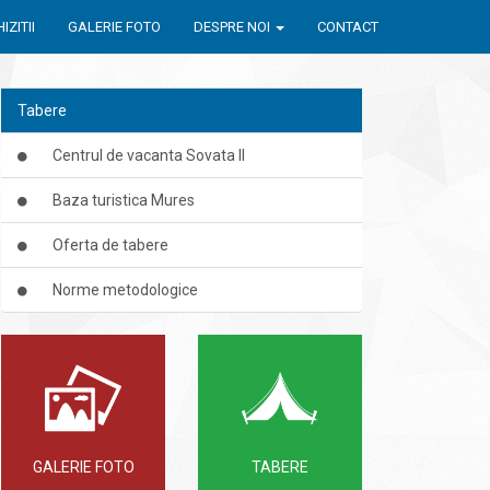
IZITII
GALERIE FOTO
DESPRE NOI
CONTACT
Tabere
Centrul de vacanta Sovata II
Baza turistica Mures
Oferta de tabere
Norme metodologice
GALERIE FOTO
TABERE