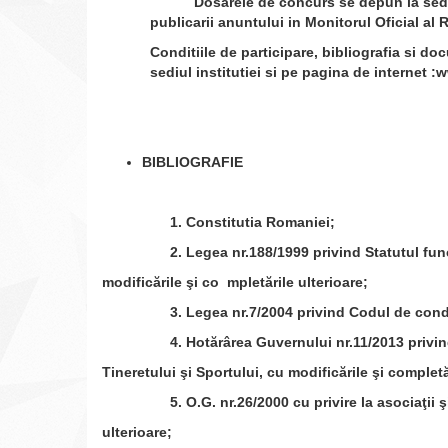
Dosarele de concurs se depun la sediul 
publicarii anuntului in Monitorul Oficial al R
Conditiile de participare, bibliografia si d
sediul institutiei si pe pagina de internet 
BIBLIOGRAFIE
1. Constitutia Romaniei;
2. Legea nr.188/1999 privind Statutul funcţion
modificările şi co mpletările ulterioare;
3. Legea nr.7/2004 privind Codul de conduită a
4. Hotărârea Guvernului nr.11/2013 privind o
Tineretului şi Sportului, cu modificările şi completă
5. O.G. nr.26/2000 cu privire la asociaţii şi fu
ulterioare;