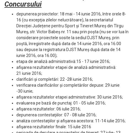
Concursului
depunerea proiectelor: 18 mai - 14 iunie 2016, între orele 8-
16 (cu excepţia zilelor nelucrătoare), la secretariatul
Direcției Județene pentru Sport și Tineret Mureș din Tîrgu
Mureș, str. Victor Babeș nr. 11 sau prin poșta (nu se vor lua în
considerare proiectele sosite la sediul DJST Mureș, prin
poștă, înregistrate după data de 14 iunie 2016, ora 16.00
sau depuse la registratura DJST Mureș după data de 14
iunie 2016, ora 16.00);
etapa de analiză administrativă:15 - 17 iunie 2016;
afişarea rezultatelor etapei de analiză administrativă:
21 iunie 2016;
clarificări și completări: 22 -28 iunie 2016;
verificarea clarificărilor și completărilor depuse: 29 iunie
-30 iunie;
afişarea rezultatelor etapei administrative: 30 iunie 2016;
evaluarea pe bază de punctaj: 01 - 05 iulie 2016;
afişarea rezultatelor: 06 iulie 2016;
depunerea contestaţiilor: 07 - 08 iulie 2016;
analiza contestaţiilor și afișarea acestora: 11-14 iulie 2016;
afişarea rezultatelor finale: 15 iulie 2016
perioada de derulare a proiectelor de tineret: 27 iulie- 13