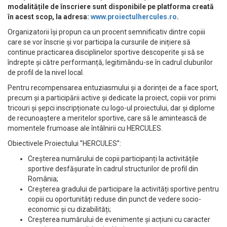
modalitățile de înscriere sunt disponibile pe platforma creată
în acest scop, la adresa:
www.proiectulhercules.ro
.
Organizatorii își propun ca un procent semnificativ dintre copiii
care se vor înscrie și vor participa la cursurile de inițiere să
continue practicarea disciplinelor sportive descoperite și să se
îndrepte și către performanță, legitimându-se în cadrul cluburilor
de profil de la nivel local.
Pentru recompensarea entuziasmului și a dorinței de a face sport,
precum și a participării active și dedicate la proiect, copiii vor primi
tricouri și șepci inscripționate cu logo-ul proiectului, dar și diplome
de recunoaștere a meritelor sportive, care să le amintească de
momentele frumoase ale întâlnirii cu HERCULES.
Obiectivele Proiectului ”HERCULES”:
Creșterea numărului de copii participanți la activitățile
sportive desfășurate în cadrul structurilor de profil din
România;
Creșterea gradului de participare la activități sportive pentru
copiii cu oportunități reduse din punct de vedere socio-
economic și cu dizabilități;
Creșterea numărului de evenimente și acțiuni cu caracter