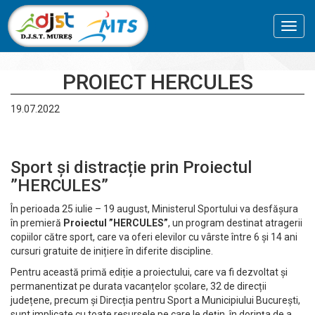
Toggl
navig
PROIECT HERCULES
19.07.2022
Sport și distracție prin Proiectul
”HERCULES”
În perioada 25 iulie – 19 august, Ministerul Sportului va desfășura
în premieră
Proiectul ”HERCULES”
, un program destinat atragerii
copiilor către sport, care va oferi elevilor cu vârste între 6 și 14 ani
cursuri gratuite de inițiere în diferite discipline.
Pentru această primă ediție a proiectului, care va fi dezvoltat și
permanentizat pe durata vacanțelor școlare, 32 de direcții
județene, precum și Direcția pentru Sport a Municipiului București,
sunt implicate cu toate resursele pe care le dețin, în dorința de a