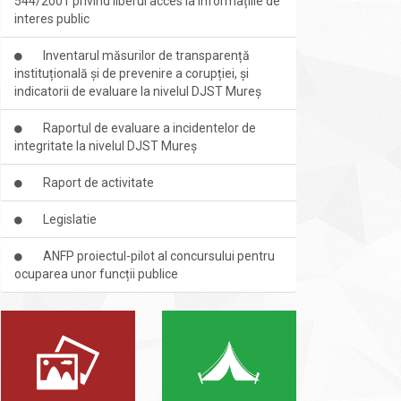
544/2001 privind liberul acces la informațiile de
interes public
Inventarul măsurilor de transparență
instituțională și de prevenire a corupției, și
indicatorii de evaluare la nivelul DJST Mureș
Raportul de evaluare a incidentelor de
integritate la nivelul DJST Mureș
Raport de activitate
Legislatie
ANFP proiectul-pilot al concursului pentru
ocuparea unor funcții publice