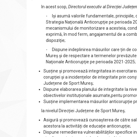
In acest scop,
Directorul executiv al Direcției Județ
- Iși asumă valorile fundamentale, principiile, 
Strategia Naţională Anticorupţie pe perioada 2
mecanismului de monitorizare a acesteia, conda
exprimă, în mod ferm, angajamentul de a combat
dispoziţie;
- Dispune indeplinirea măsurilor care țin de co
Mureș și de respectare a termenelor prevăzute 
Naţionale Anticorupţie pe perioada 2021-2025;
Susține și promovează integritatea in exercitarea 
corupției și a incidențelor de integritate prin conșt
Județene de Sport Mureș;
Dispune elaborarea planului de integritate la nive
obiectivelor instituționale asumate,pentu promova
Susține implementarea măsurilor anticorupție pri
la nivelul Direcției Județene de Sport Mureș;
Asigură și promovează cunoașterea de către salari
acestora la activități de educație anticorupție;
Dispune remedierea vulnerabilităților specifice i