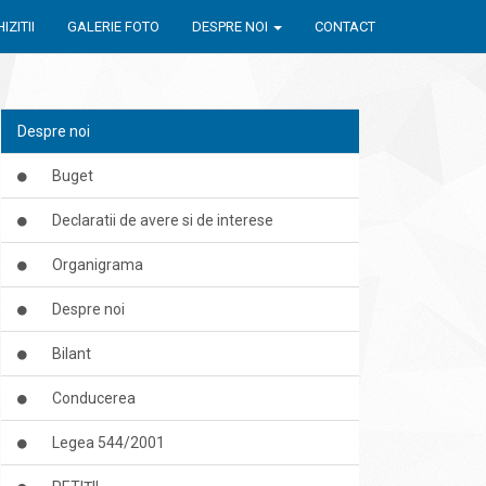
IZITII
GALERIE FOTO
DESPRE NOI
CONTACT
Despre noi
Buget
Declaratii de avere si de interese
Organigrama
Despre noi
Bilant
Conducerea
Legea 544/2001