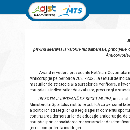
D
privind aderarea la valorile fundamentale, principiile,
Anticorupţie
Având în vedere prevederile Hotărârii Guvernului nr.
Anticorupţie pe perioada 2021-2025, a setului de Indicat
măsurilor de strategie şi a surselor de verificare, a Inv
corupţiei, a indicatorilor de evaluare, precum şi a stand
DIRECȚIA JUDEȚEANĂ DE SPORT MUREȘ
, în calit
Ministerului Sportului, instituție publică cu personalita
a politicilor, strategiilor și a legislației in domeniul spo
continuarea demersurilor de educație anticorupție, de 
corupției prin consolidarea mecanismelor de identificare 
țin de competenta instituției.