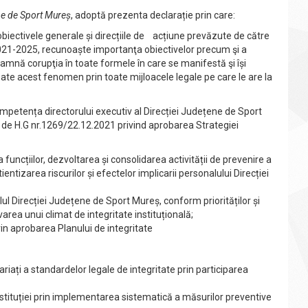
ene de Sport Mureș
, adoptă prezenta declarație prin care:
obiectivele generale și direcțiile de acțiune prevăzute de către
021-2025, recunoaște importanţa obiectivelor precum şi a
mnă corupţia în toate formele în care se manifestă şi își
e acest fenomen prin toate mijloacele legale pe care le are la
mpetența directorului executiv al Direcției Județene de Sport
de H.G nr.1269/22.12.2021 privind aprobarea Strategiei
funcțiilor, dezvoltarea și consolidarea activității de prevenire a
ientizarea riscurilor și efectelor implicarii personalului Direcției
lul Direcției Județene de Sport Mureș, conform priorităților și
rea unui climat de integritate instituțională;
n aprobarea Planului de integritate
ați a standardelor legale de integritate prin participarea
nstituției prin implementarea sistematică a măsurilor preventive