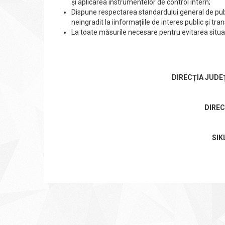
și aplicarea instrumentelor de control intern;
Dispune respectarea standardului general de publi
neingradit la iinformațiile de interes public și tr
La toate măsurile necesare pentru evitarea situaţii
DIRECȚIA JUD
DIREC
SIK