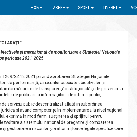
HOME
TABERE
SPORT
TINERET
ACH
ECLARAŢIE
 obiectivele şi mecanismul de monitorizare a Strategiei Naţionale
 pe perioada 2021-2025
1269/22.12.2021 privind aprobarea Strategiei Naţionale
ori de performanţă, a riscurilor asociate obiectivelor şi
entarului măsurilor de transparenţă instituţională şi de prevenire a
ardelor de publicare a informaţiilor de interes public,
ate de serviciu public descentralizat aflată in subordinea
te juridică și avand competențe în implementarea la nivel național
rtului, exprimă în mod ferm, susținerea și sprijinul pentru
dezvoltare a sistemului national de pregătire și combaterea
și gestionare a riscurilor și a altor mijloace legale specifice care