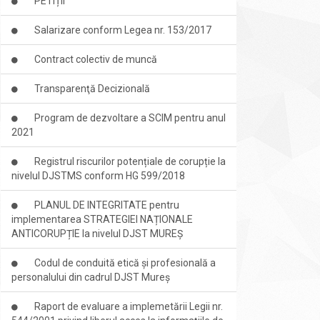
PETIȚII
Salarizare conform Legea nr. 153/2017
Contract colectiv de muncă
Transparenţă Decizională
Program de dezvoltare a SCIM pentru anul
2021
Registrul riscurilor potențiale de corupție la
nivelul DJSTMS conform HG 599/2018
PLANUL DE INTEGRITATE pentru
implementarea STRATEGIEI NAȚIONALE
ANTICORUPȚIE la nivelul DJST MUREȘ
Codul de conduită etică și profesională a
personalului din cadrul DJST Mureș
Raport de evaluare a implemetării Legii nr.