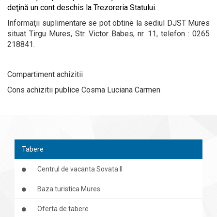
deţină un cont deschis la Trezoreria Statului.
Informaţii suplimentare se pot obtine la sediul
DJST Mures
situat
Tirgu Mures, Str. Victor Babes, nr. 11
, telefon :
0265
218841
.
Compartiment achizitii
Cons achizitii publice Cosma Luciana Carmen
Tabere
Centrul de vacanta Sovata II
Baza turistica Mures
Oferta de tabere