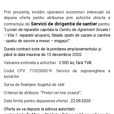
Prin prezenta,
invităm operatorii economici interesati să
depuna oferta
pentru
atribuirea prin
achizitie directa
a
Servicii de dirigentie de santier
contractului de
pentru:
“
Lucrari de reparatie capitala la Centru de Agrement Sovata I
– Vila 1: reparatii acoperis, fatade, spatii de cazare si cantina
- spatiu de servire a mesei – magazii
”.
Durata contract este de la predarea amplasamentului și
până la data maxima de 15 decembrie 2020.
Valoarea estimata a achizitiei :
3.500
lei, fără TVA .
Codul CPV:
7
1520000-9- Servicii de supraveghere a
lucrarilor
.
Sursa de finanţare:
bugetul de stat
Criteriul de atribuire: “Pretul cel mai scazut”;
Data limită pentru depunerea ofertei :
22.09.2020
Oferta se va depun
e la adresa
autoritatii