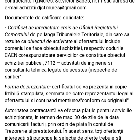
contractante:Tg.Mures, Str.Victor Babes, nr.11 sau
adresa de
e-mail:
achizitii.djst.mures@gmail.com
Documentele de calificare solicitate:
-
Certificat de inregistrare emis de Oficiul Registrului
Comertului
de pe langa Tribunalele Teritoriale, din care sa
rezulte ca
obiectul de activitate
al ofertantului include
domeniul ce face obiectul achizitiei,
respectiv codurile
CAEN corespunzatoare serviciilor ce constitue obiectul
achizitiei publice „7112 – activitati de inginerie
si
consultanta tehnica legate de acestea (inspectie de
santier”
.
Forma de prezentare-
certificatul se va prezenta în copie
lizibilă stampilata, semnata de către reprezentantul legal al
ofertantului si continand mentiunea"conform cu originalul".
Autoritatea contractantă va efectua plăţile pentru serviciile
achiziţionate, in termen de max. 30 de zile de la data
comunicarii facturii,
prin ordin de plata în contul de
Trezorerie al prestatorului.
În acest sens, toţi ofertanţii
interesaţi să participe la selecţia de oferte trebuie să