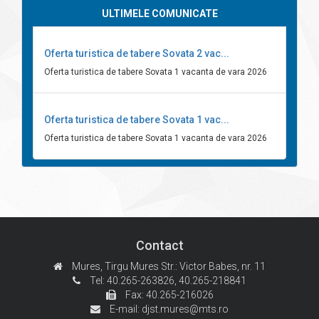
ULTIMELE COMUNICATE
Oferta turistica de tabere Sovata 2 vac...
Oferta turistica de tabere Sovata 1 vacanta de vara 2026
Oferta turistica de tabere Sovata 1 vac...
Oferta turistica de tabere Sovata 1 vacanta de vara 2026
Contact
Mures, Tirgu Mures
Str.: Victor Babes, nr. 11
Tel: 40.265-263826,
40.265-218841
Fax: 40.265-216026
E-mail:
djst.mures@mts.ro