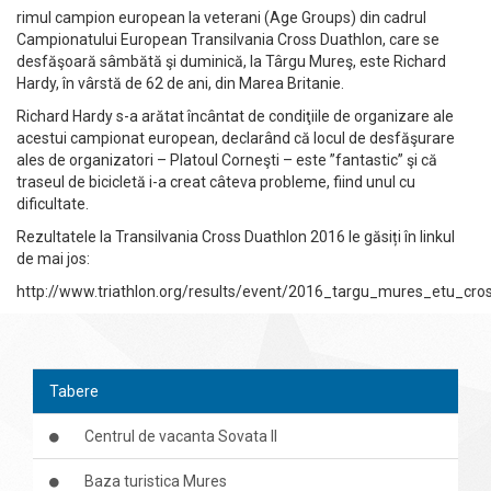
rimul campion european la veterani (Age Groups) din cadrul
Campionatului European Transilvania Cross Duathlon, care se
desfăşoară sâmbătă şi duminică, la Târgu Mureş, este Richard
Hardy, în vârstă de 62 de ani, din Marea Britanie.
Richard Hardy s-a arătat încântat de condiţiile de organizare ale
acestui campionat european, declarând că locul de desfăşurare
ales de organizatori – Platoul Corneşti – este ”fantastic” şi că
traseul de bicicletă i-a creat câteva probleme, fiind unul cu
dificultate.
Rezultatele la Transilvania Cross Duathlon 2016 le găsiți în linkul
de mai jos:
http://www.triathlon.org/results/event/2016_targu_mures_etu_c
Tabere
Centrul de vacanta Sovata II
Baza turistica Mures