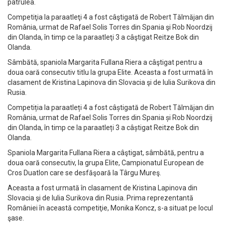
patrulea.
Competiţia la paraatleţi 4 a fost câştigată de Robert Tălmăjan din
România, urmat de Rafael Solis Torres din Spania şi Rob Noordzij
din Olanda, în timp ce la paraatleţi 3 a câştigat Reitze Bok din
Olanda.
Sâmbătă, spaniola Margarita Fullana Riera a câştigat pentru a
doua oară consecutiv titlu la grupa Elite. Aceasta a fost urmată în
clasament de Kristina Lapinova din Slovacia şi de Iulia Surikova din
Rusia.
Competiția la paraatleți 4 a fost câștigată de Robert Tălmăjan din
România, urmat de Rafael Solis Torres din Spania și Rob Noordzij
din Olanda, în timp ce la paraatleți 3 a câștigat Reitze Bok din
Olanda.
Spaniola Margarita Fullana Riera a câştigat, sâmbătă, pentru a
doua oară consecutiv, la grupa Elite, Campionatul European de
Cros Duatlon care se desfăşoară la Târgu Mureş.
Aceasta a fost urmată în clasament de Kristina Lapinova din
Slovacia şi de Iulia Surikova din Rusia. Prima reprezentantă
României în această competiţie, Monika Koncz, s-a situat pe locul
şase.