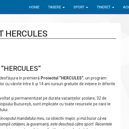
HOME
TABERE
SPORT
TINERET
ACH
T HERCULES
tul ”HERCULES”
a desfășura în premieră
Proiectul ”HERCULES”
, un program
or cu vârste între 6 și 14 ani cursuri gratuite de inițiere în diferite
zvoltat și permanentizat pe durata vacanțelor școlare, 32 de
cipiului București, sunt implicate cu toate resursele pe care le
ului.
 începutul mandatului meu, ca obiectiv major, și mă bucur că ea
impli cetățeni, la guvernanți, este deschisă către sport. Recentele