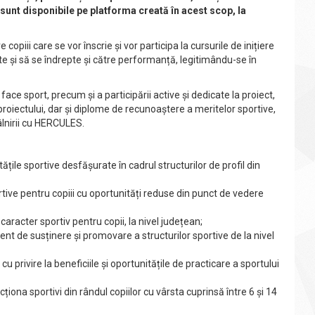
 sunt disponibile pe platforma creată în acest scop, la
copiii care se vor înscrie și vor participa la cursurile de inițiere
te și să se îndrepte și către performanță, legitimându-se în
ce sport, precum și a participării active și dedicate la proiect,
l proiectului, dar și diplome de recunoaștere a meritelor sportive,
lnirii cu HERCULES.
ățile sportive desfășurate în cadrul structurilor de profil din
ortive pentru copiii cu oportunități reduse din punct de vedere
aracter sportiv pentru copii, la nivel județean;
ent de susținere și promovare a structurilor sportive de la nivel
u privire la beneficiile și oportunitățile de practicare a sportului
ecționa sportivi din rândul copiilor cu vârsta cuprinsă între 6 și 14