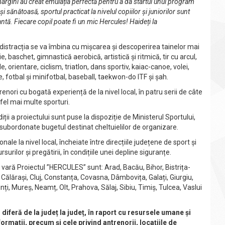
argini au creat emulația perfectă pentru a da startul unui program
 sănătoasă, sportul practicat la nivelul copiilor și juniorilor sunt
tă. Fiecare copil poate fi un mic Hercules! Haideți la
 distracția se va îmbina cu mișcarea și descoperirea tainelor mai
e, baschet, gimnastică aerobică, artistică și ritmică, tir cu arcul,
 orientare, ciclism, triatlon, dans sportiv, kaiac-canoe, volei,
e, fotbal și minifotbal, baseball, taekwon-do ITF și șah.
renori cu bogată experiență de la nivel local, în patru serii de câte
fel mai multe sporturi.
ii a proiectului sunt puse la dispoziție de Ministerul Sportului,
le subordonate bugetul destinat cheltuielilor de organizare.
nale la nivel local, încheiate între direcțiile județene de sport și
urilor și pregătirii, în condițiile unei depline siguranțe.
ă vară Proiectul ”HERCULES” sunt: Arad, Bacău, Bihor, Bistrița-
Călărași, Cluj, Constanța, Covasna, Dâmbovița, Galați, Giurgiu,
i, Mureș, Neamț, Olt, Prahova, Sălaj, Sibiu, Timiș, Tulcea, Vaslui
ii diferă de la județ la județ, în raport cu resursele umane și
nformații, precum și cele privind antrenorii, locațiile de