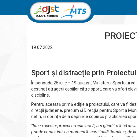
PROIEC
19.07.2022
Sport și distracție prin Proiec
În perioada 25 iulie – 19 august, Ministerul Sportului v
destinat atragerii copiilor către sport, care va oferi elevil
discipline.
Pentru această primă ediție a proiectului, care va fi de
direcții județene, precum și Direcția pentru Sport a Muni
dețin, în dorința de a deprinde copiii cu practicarea sport
“Ideea acestui proiect nu este nouă, am gândit-o încă de la
prinde contur într-un moment în care toată România, de la s