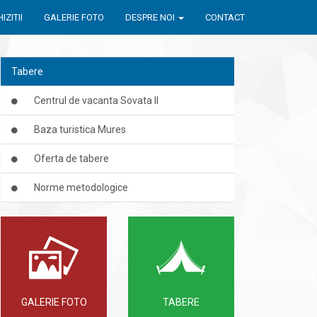
IZITII
GALERIE FOTO
DESPRE NOI
CONTACT
Tabere
Centrul de vacanta Sovata II
Baza turistica Mures
Oferta de tabere
Norme metodologice
GALERIE FOTO
TABERE