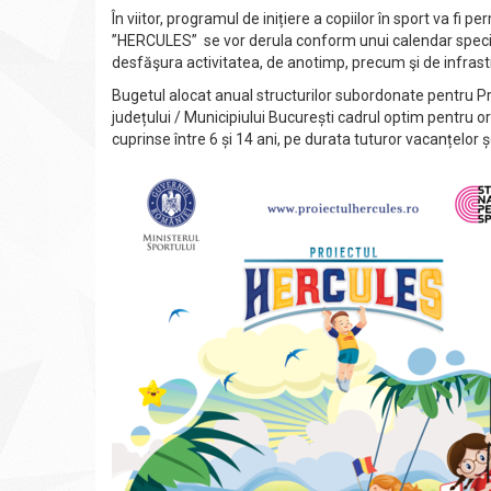
În viitor, programul de inițiere a copiilor în sport va fi p
”HERCULES” se vor derula conform unui calendar special, 
desfăşura activitatea, de anotimp, precum şi de infrast
Bugetul alocat anual structurilor subordonate pentru Pr
județului / Municipiului București cadrul optim pentru or
cuprinse între 6 și 14 ani, pe durata tuturor vacanțelor ș