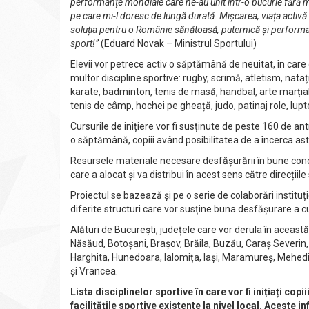
performanțe mondiale care ne-au unit într-o bucurie fără m
pe care mi-l doresc de lungă durată. Mișcarea, viața activă și
soluția pentru o Românie sănătoasă, puternică și performan
sport!”
(Eduard Novak – Ministrul Sportului)
Elevii vor petrece activ o săptămână de neuitat, în care
multor discipline sportive: rugby, scrimă, atletism, natați
karate, badminton, tenis de masă, handbal, arte marțiale,
tenis de câmp, hochei pe gheață, judo, patinaj role, lupt
Cursurile de inițiere vor fi susținute de peste 160 de ant
o săptămână, copiii având posibilitatea de a încerca ast
Resursele materiale necesare desfășurării în bune condiț
care a alocat și va distribui în acest sens către direcții
Proiectul se bazează și pe o serie de colaborări instituțio
diferite structuri care vor susține buna desfășurare a curs
Alături de București, județele care vor derula în aceast
Năsăud, Botoșani, Brașov, Brăila, Buzău, Caraș Severin, 
Harghita, Hunedoara, Ialomița, Iași, Maramureș, Mehedinț
și Vrancea.
Lista disciplinelor sportive în care vor fi inițiați copi
facilitățile sportive existente la nivel local. Aceste i