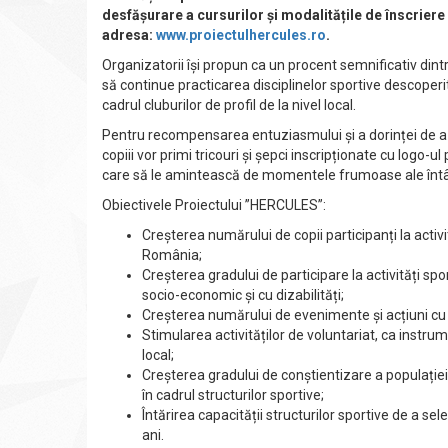
desfășurare a cursurilor și modalitățile de înscriere
adresa:
www.proiectulhercules.ro
.
Organizatorii își propun ca un procent semnificativ dintre 
să continue practicarea disciplinelor sportive descoperi
cadrul cluburilor de profil de la nivel local.
Pentru recompensarea entuziasmului și a dorinței de a fa
copiii vor primi tricouri și șepci inscripționate cu logo-u
care să le amintească de momentele frumoase ale întâ
Obiectivele Proiectului ”HERCULES”:
Creșterea numărului de copii participanți la activit
România;
Creșterea gradului de participare la activități sp
socio-economic și cu dizabilități;
Creșterea numărului de evenimente și acțiuni cu c
Stimularea activităților de voluntariat, ca instrum
local;
Creșterea gradului de conștientizare a populației c
în cadrul structurilor sportive;
Întărirea capacității structurilor sportive de a sel
ani.