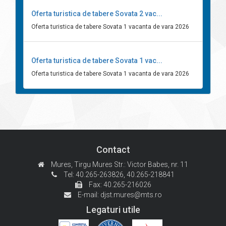
Oferta turistica de tabere Sovata 2 vac...
Oferta turistica de tabere Sovata 1 vacanta de vara 2026
Oferta turistica de tabere Sovata 1 vac...
Oferta turistica de tabere Sovata 1 vacanta de vara 2026
Contact
Mures, Tirgu Mures
Str.: Victor Babes, nr. 11
Tel: 40.265-263826,
40.265-218841
Fax: 40.265-216026
E-mail:
djst.mures@mts.ro
Legaturi utile