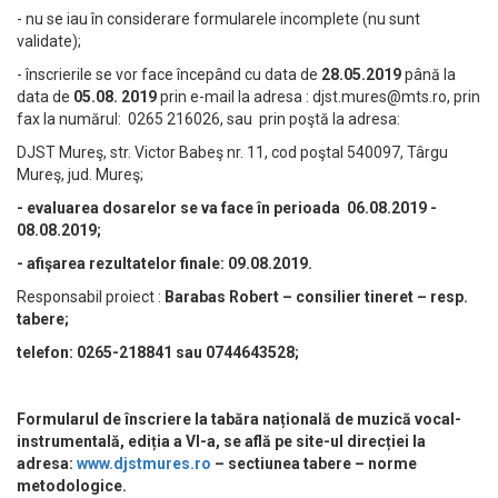
- nu se iau în considerare formularele incomplete (nu sunt
validate);
- înscrierile se vor face începând cu data de
28.05.2019
până la
data de
05.08. 2019
prin e-mail la adresa :
djst.mures@mts.ro
, prin
fax la numărul: 0265 216026, sau prin poştă la adresa:
DJST Mureş, str. Victor Babeş nr. 11, cod poştal 540097, Târgu
Mureş, jud. Mureş;
- evaluarea dosarelor se va face în perioada 06.08.2019 -
08.08.2019;
- afişarea rezultatelor finale: 09.08.2019.
Responsabil proiect :
Barabas Robert – consilier tineret – resp.
tabere;
telefon: 0265-218841 sau 0744643528;
Formularul de înscriere la tabăra națională de muzică vocal-
instrumentală, ediția a VI-a, se află pe site-ul direcției la
adresa:
www.djstmures.ro
– sectiunea tabere – norme
metodologice.