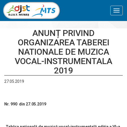
Toggl
navig
ANUNȚ PRIVIND
ORGANIZAREA TABEREI
NATIONALE DE MUZICA
VOCAL-INSTRUMENTALA
2019
27.05.2019
Nr. 990 din 27.05.2019
Tabăra națională de muzică vocal-instrumentală ediția a VI-a,