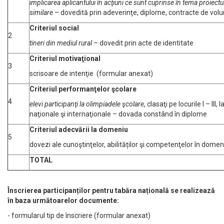
implicarea aplicantului în acţiuni ce sunt cuprinse în tema proiectu
similare
– dovedită prin adeverinţe, diplome, contracte de volu
Criteriul social
2
tineri din mediul rural
– dovedit prin acte de identitate
Criteriul motivaţ
ional
3
scrisoare de intenţie (formular anexat)
Criteriul performanţelor ş
colare
4
elevi participan
ţi la olimpiadele ş
colare
, clasaţi pe locurile I – III, 
naţionale şi internaţionale – dovada constând în diplome
Criteriul adecvării la domeniu
5
dovezi ale cunoştinţelor, abilităților şi competenţelor în domen
TOTAL
Înscrierea participanților pentru tabăra națională se realizează
în baza următoarelor documente:
- formularul tip de înscriere (formular anexat)