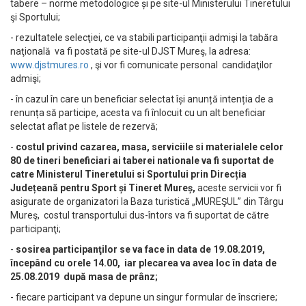
tabere – norme metodologice și pe site-ul Ministerului Tineretului
şi Sportului;
- rezultatele selecţiei, ce va stabili participanţii admişi la tabăra
naţională va fi postată pe site-ul DJST Mureş, la adresa:
www.djstmures.ro
, şi vor fi comunicate personal candidaţilor
admişi;
- în cazul în care un beneficiar selectat își anunță intenția de a
renunța să participe, acesta va fi înlocuit cu un alt beneficiar
selectat aflat pe listele de rezervă;
-
costul privind cazarea, masa, serviciile si materialele celor
80 de tineri beneficiari ai taberei nationale va fi suportat de
catre Ministerul Tineretului si Sportului prin Direcția
Județeană pentru Sport și Tineret Mureș,
aceste servicii vor fi
asigurate de organizatori la Baza turistică „MUREŞUL” din Târgu
Mureş, costul transportului dus-întors va fi suportat de către
participanţi;
-
sosirea participanţilor se va face in data de 19.08.2019,
începând cu orele 14.00, iar plecarea va avea loc în data de
25.08.2019 după masa de prânz;
- fiecare participant va depune un singur formular de înscriere;