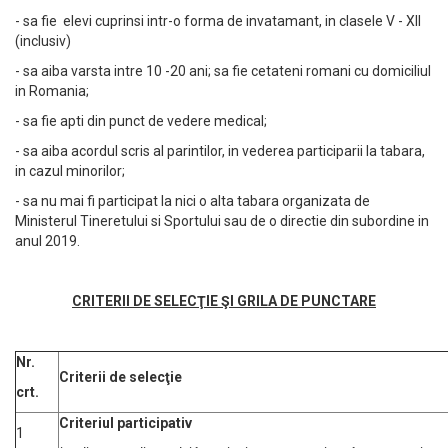
- sa fie elevi cuprinsi intr-o forma de invatamant, in clasele V - XII
(inclusiv)
- sa aiba varsta intre 10 -20 ani; sa fie cetateni romani cu domiciliul
in Romania;
- sa fie apti din punct de vedere medical;
- sa aiba acordul scris al parintilor, in vederea participarii la tabara,
in cazul minorilor;
- sa nu mai fi participat la nici o alta tabara organizata de
Ministerul Tineretului si Sportului sau de o directie din subordine in
anul 2019.
CRITERII
DE SELEC
ŢIE Ş
I GRILA DE PUNCTARE
Nr.
Criterii de selecţie
crt.
Criteriul participativ
1