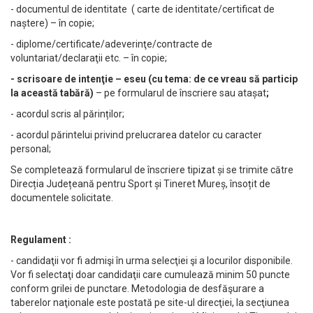
- documentul de identitate ( carte de identitate/certificat de
naștere) – în copie;
- diplome/certificate/adeverinţe/contracte de
voluntariat/declaraţii etc. – în copie;
- scrisoare de intenţie – eseu (cu tema: de ce vreau să particip
la această tabără)
– pe formularul de înscriere sau atașat
;
- acordul scris al părinților;
- acordul părintelui privind prelucrarea datelor cu caracter
personal;
Se completează formularul de înscriere tipizat și se trimite către
Direcția Județeană pentru Sport și Tineret Mureș, însoțit de
documentele solicitate.
Regulament :
- candidaţii vor fi admişi în urma selecţiei şi a locurilor disponibile.
Vor fi selectaţi doar candidaţii care cumulează minim 50 puncte
conform grilei de punctare. Metodologia de desfăşurare a
taberelor naţionale este postată pe site-ul direcţiei, la secţiunea