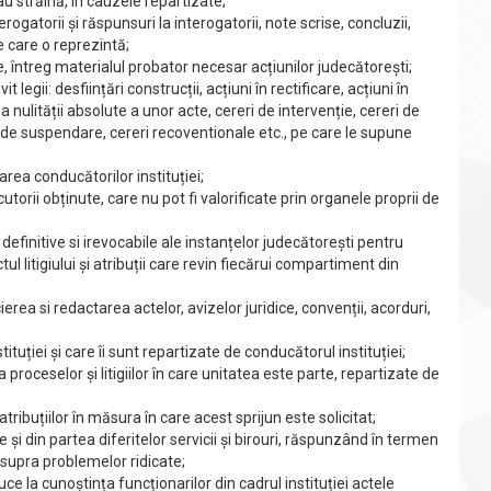
au străină, în cauzele repartizate;
gatorii și răspunsuri la interogatorii, note scrise, concluzii,
e care o reprezintă;
 întreg materialul probator necesar acțiunilor judecătorești;
egii: desființări construcții, acțiuni în rectificare, acțiuni în
 nulității absolute a unor acte, cereri de intervenție, cereri de
i de suspendare, cereri recoventionale etc., pe care le supune
rea conducătorilor instituției;
utorii obținute, care nu pot fi valorificate prin organele proprii de
efinitive si irevocabile ale instanțelor judecătorești pentru
l litigiului și atribuții care revin fiecărui compartiment din
erea si redactarea actelor, avizelor juridice, convenții, acorduri,
ituției și care îi sunt repartizate de conducătorul instituției;
roceselor și litigiilor în care unitatea este parte, repartizate de
tribuțiilor în măsura în care acest sprijun este solicitat;
 și din partea diferitelor servicii și birouri, răspunzând în termen
asupra problemelor ridicate;
 la cunoștința funcționarilor din cadrul instituției actele