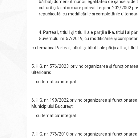
bărbaţi domeniul muncii, egalitatea de şanse şi de t
cultură şi la informare potrivit Legii nr. 202/2002 pr
republicată, cu modificările şi completările ulterioar
4. Partea I, titlul I şi titlul II ale părţii a II-a, titlul I 
Guvernului nr. 57/2019, cu modificările şi completări
cu tematica Partea I, titlul I şi titlul II ale părţii a II-a, tit
5. H.G. nr. 576/2023, privind organizarea și funcționare
ulterioare;
cu tematica: integral
6. H.G. nr. 198/2022 privind organizarea și funcționarea 
Municipiului București,
cu tematica: integral
7. H.G. nr. 776/2010 privind organizarea și funcționarea d