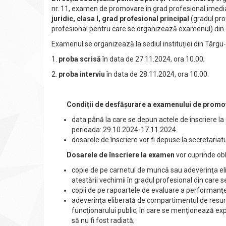
nr. 11, examen de promovare în grad profesional imediat
juridic, clasa I, grad profesional principal
(gradul pro
profesional pentru care se organizează examenul) din 
Examenul se organizează la sediul instituției din Târgu
1.
proba scrisă
în data de 27.11.2024, ora 10.00;
2.
proba interviu
în data de 28.11.2024, ora 10.00.
Condiții de desfășurare a examenului de promov
data până la care se depun actele de înscriere la 
perioada: 29.10.2024-17.11.2024.
dosarele de înscriere vor fi depuse la secretariatu
Dosarele de înscriere la examen
vor cuprinde ob
copie de pe carnetul de muncă sau adeverinţa e
atestării vechimii în gradul profesional din care
copii de pe rapoartele de evaluare a performanţelo
adeverinţa eliberată de compartimentul de resurs
funcţionarului public, în care se menţionează exp
să nu fi fost radiată;