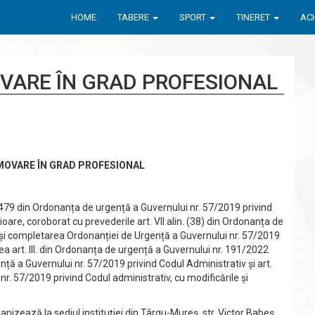
HOME
TABERE
SPORT
TINERET
ACH
ARE ÎN GRAD PROFESIONAL
OVARE ÎN GRAD PROFESIONAL
rt. 479 din Ordonanța de urgență a Guvernului nr. 57/2019 privind
ioare, coroborat cu prevederile art. VII alin. (38) din Ordonanța de
 și completarea Ordonanției de Urgență a Guvernului nr. 57/2019
a art. III. din Ordonanța de urgență a Guvernului nr. 191/2022
ă a Guvernului nr. 57/2019 privind Codul Administrativ și art.
. 57/2019 privind Codul administrativ, cu modificările și
anizează la sediul instituţiei din Târgu-Mureș, str. Victor Babeș,