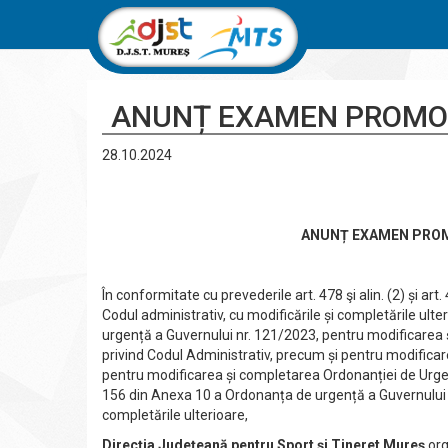
ANUNȚ EXAMEN PROMOV
28.10.2024
ANUNȚ EXAMEN PROM
În conformitate cu prevederile art. 478 şi alin. (2) și a
Codul administrativ, cu modificările și completările ulter
urgență a Guvernului nr. 121/2023, pentru modificarea
privind Codul Administrativ, precum și pentru modificare
pentru modificarea și completarea Ordonanției de Urgenț
156 din Anexa 10 a Ordonanța de urgență a Guvernului nr
completările ulterioare,
Direcția Județeană pentru Sport și Tineret Mureș
org