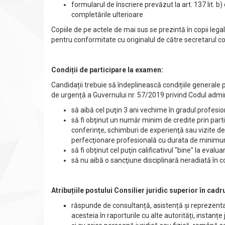
formularul de înscriere prevăzut la art. 137 lit. b
completările ulterioare
Copiile de pe actele de mai sus se prezintă în copii lega
pentru conformitate cu originalul de către secretarul c
Condiții de participare la examen:
Candidații trebuie să îndeplinească condițiile generale p
de urgență a Guvernului nr. 57/2019 privind Codul adminis
să aibă cel puţin 3 ani vechime în gradul profesi
să fi obţinut un număr minim de credite prin par
conferinţe, schimburi de experienţă sau vizite de s
perfecţionare profesională cu durata de minimum 3
să fi obţinut cel puţin calificativul "bine" la evalu
să nu aibă o sancţiune disciplinară neradiată în co
Atribuțiile postului Consilier juridic superior în ca
răspunde de consultanță, asistență și reprezentare
acesteia în raporturile cu alte autorități, instanțe