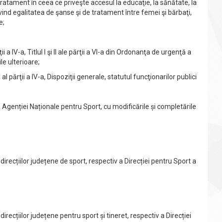
ratament în ceea ce priveşte accesul la educaţie, la sănătate, la
ivind egalitatea de şanse şi de tratament între femei şi bărbaţi,
e;
al părţii a IV-a, Titlul I şi II ale părţii a VI-a din Ordonanţa de urgenţă a
le ulterioare;
lul I al părţii a IV-a, Dispoziţii generale, statutul funcţionarilor publici
a Agenției Naționale pentru Sport, cu modificările și completările
direcțiilor județene de sport, respectiv a Direcției pentru Sport a
irecțiilor județene pentru sport și tineret, respectiv a Direcției