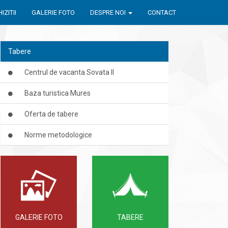
IZITII
GALERIE FOTO
DESPRE NOI
CONTACT
Tabere
Centrul de vacanta Sovata II
Baza turistica Mures
Oferta de tabere
Norme metodologice
GALERIE FOTO
TABERE