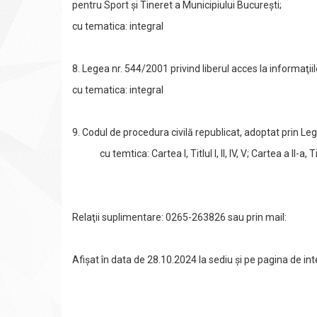
pentru Sport și Tineret a Municipiului București;
cu tematica: integral
8. Legea nr. 544/2001 privind liberul acces la informaţiil
cu tematica: integral
9. Codul de procedura civilă republicat, adoptat prin Leg
cu temtica: Cartea I, Titlul I, II, IV, V; Cartea a II-a, Titlul
Relaţii suplimentare: 0265-263826 sau prin mail:
Afișat în data de 28.10.2024 la sediu și pe pagina de i