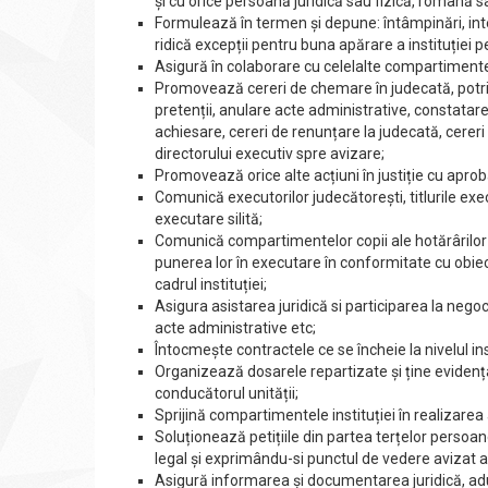
și cu orice persoană juridică sau fizică, română s
Formulează în termen și depune: întâmpinări, intero
ridică excepții pentru buna apărare a instituției p
Asigură în colaborare cu celelalte compartimente,
Promovează cereri de chemare în judecată, potrivit l
pretenții, anulare acte administrative, constatarea
achiesare, cereri de renunțare la judecată, cerer
directorului executiv spre avizare;
Promovează orice alte acțiuni în justiție cu aproba
Comunică executorilor judecătorești, titlurile exec
executare silită;
Comunică compartimentelor copii ale hotărârilor d
punerea lor în executare în conformitate cu obiectu
cadrul instituției;
Asigura asistarea juridică si participarea la negoci
acte administrative etc;
Întocmește contractele ce se încheie la nivelul inst
Organizează dosarele repartizate și ține evidența p
conducătorul unității;
Sprijină compartimentele instituției în realizarea a
Soluționează petițiile din partea terțelor persoane
legal și exprimându-si punctul de vedere avizat 
Asigură informarea și documentarea juridică, aduce