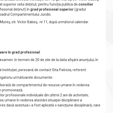
 superior celui deținut, pentru funcția publica de
consilier
fesional deținut) în
grad profesional superior
(gradul
cadrul Compartimentului Juridic.
-Mureș, str. Victor Babeș, nr.11, după următorul calendar:
are în grad profesional
:
examen: în termen de 20 de zile de la data afișării anunțului, în
l instituției, persoană de contact Sita Patricia, referent.
ligatoriu următoarele documente:
liberată de compartimentul de resurse umane în vederea
 se promovează;
r profesionale individuale din ultimii 2 ani de activitate;
e umane în vederea atestării situaţiei disciplinare a
res dacă acestuia i-a fost aplicată o sancţiune disciplinară, care