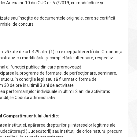
) din Anexa nr. 10 din OUG nr. 57/2019, cu modificările și
lizate sau însoțite de documentele originale, care se certifică
omisiei de concurs.
revăzute de art. 479 alin. (1) cu excepția literei b) din Ordonanța
trativ, cu modificările și completările ulterioare, respectiv:
onal al funcţiei publice din care promovează;
ticiparea la programe de formare, de perfecţionare, seminare,
tudiu, în condiţiile legii sau să fi urmat o formă de
0 de ore în ultimii 3 ani de activitate;
area performanţelor individuale în ultimii 2 ani de activitate;
ndiţiile Codului administrativ.
drul Compartimuentului Juridic:
a instituției, apărarea drepturilor și intereselor legitime ale
 judecătorești ( Judecătorii) sau instituții de orice natură, precum