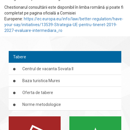
Chestionarul consultării este disponibil în limba română şi poate fi
completat pe pagina oficială a Comisiei
Europene:
https://ec.europa.eu/info/law/better-regulation/have-
your-say/initiatives/13539-Strategia-UE-pentru-tineret-2019-
2027-evaluare-intermediara_ro
Tabere
Centrul de vacanta Sovata II
Baza turistica Mures
Oferta de tabere
Norme metodologice