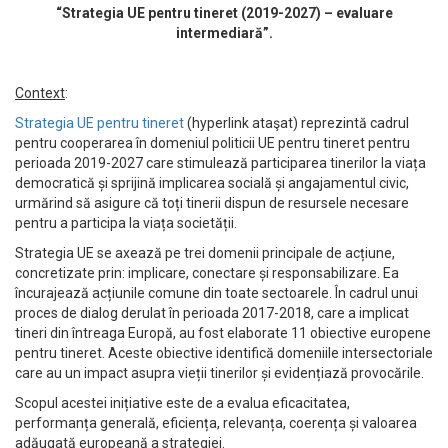
“Strategia UE pentru tineret (2019-2027) – evaluare
intermediară”.
Context
:
Strategia UE pentru tineret
(hyperlink ataşat) reprezintă cadrul
pentru cooperarea în domeniul politicii UE pentru tineret pentru
perioada 2019-2027 care stimulează participarea tinerilor la viața
democratică și sprijină implicarea socială și angajamentul civic,
urmărind să asigure că toți tinerii dispun de resursele necesare
pentru a participa la viața societății.
Strategia UE se axează pe trei domenii principale de acțiune,
concretizate prin: implicare, conectare și responsabilizare. Ea
încurajează acțiunile comune din toate sectoarele. În cadrul unui
proces de dialog derulat în perioada 2017-2018, care a implicat
tineri din întreaga Europă, au fost elaborate 11 obiective europene
pentru tineret. Aceste obiective identifică domeniile intersectoriale
care au un impact asupra vieții tinerilor și evidențiază provocările.
Scopul acestei inițiative este de a evalua eficacitatea,
performanța generală, eficiența, relevanța, coerența și valoarea
adăugată europeană a strategiei.