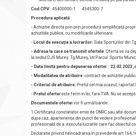
Cod CPV:
45400000-1 4545300-7
Procedura aplicată
:
- Achizitie directa prin prin procedură simplificată prop
achizitiile publice, cu modificarile ulterioare.
-
Locul de execuție a lucrarilor:
Sala Sporturilor din T
- Adresa la care se transmit ofertele
: Oferta se va d
la sediul DJS Mureș: Tg.Mureș, str.Parcul Sportiv Munici
- Data limită pentru depunerea ofertei : 22.02.2023 ,
- Modalitatea de atribuire
: contract de achizitie publi
- Criteriul de atribuire:
Pretul cel mai scazut, raportat l
-
Pretul ofertei
este ferm in lei, fara TVA. Nu se accept
Documentele ofertei
vor fi următoarele:
1.Certificatul constatator emis de ONRC sau alte docu
dupa caz, apartenenţa din punct de vedere profesional
profesională de a executa lucrarile care fac obiectul co
Declaratie privind neîncadrarea în prevederile art.164,1