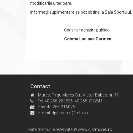
modificarile ulterioare.
Informaţii suplimentare se pot obtine la Sala Sportului
Consilier achiziții publice
Cosma Luciana Carmen
Contact
Mures, Tirgu Mures
Str.: Victor Babes, nr. 11
Tel: 40.265-263826,
40.265-218841
Fax: 40.265-216026
E-mail:
djst.mures@mts.ro
Toate drepturile rezervate © www.djstmures.ro