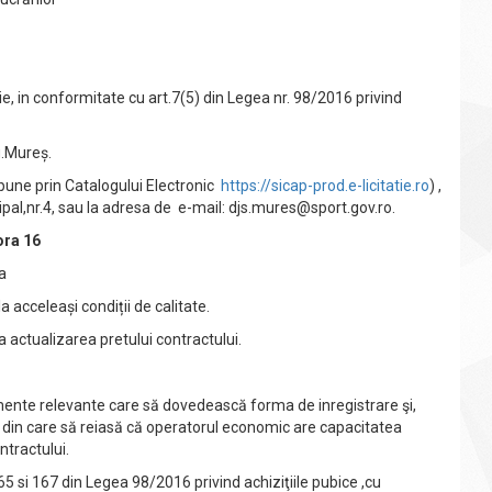
rie, in conformitate cu art.7(5) din Legea nr. 98/2016 privind
g.Mureș.
epune prin Catalogului Electronic
https://sicap-prod.e-licitatie.ro
) ,
pal,nr.4, sau la adresa de e-mail:
djs.mures@sport.gov.ro
.
ora 16
ca
a acceleași condiții de calitate.
a actualizarea pretului contractului.
mente relevante care să dovedească forma de inregistrare şi,
 din care să reiasă că operatorul economic are capacitatea
ntractului.
65 si 167 din Legea 98/2016 privind achiziţiile pubice ,cu