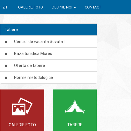
IZITII
GALERIE FOTO
DESPRE NOI
CONTACT
Tabere
Centrul de vacanta Sovata II
Baza turistica Mures
Oferta de tabere
Norme metodologice
GALERIE FOTO
TABERE