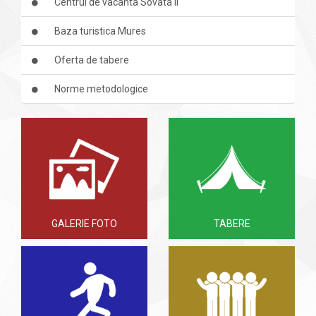
Centrul de vacanta Sovata II
Baza turistica Mures
Oferta de tabere
Norme metodologice
GALERIE FOTO
TABERE