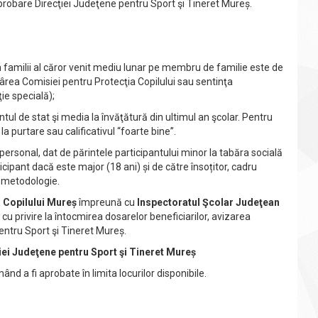
probare Direcţiei Judeţene pentru Sport şi Tineret Mureș.
 familii al căror venit mediu lunar pe membru de familie este de
ârea Comisiei pentru Protecţia Copilului sau sentinţa
ie specială);
tul de stat şi media la învăţătură din ultimul an şcolar. Pentru
a purtare sau calificativul “foarte bine”.
 personal, dat de părintele participantului minor la tabăra socială
ipant dacă este major (18 ani) și de către însoțitor, cadru
n metodologie.
a Copilului Mureș
împreună cu
Inspectoratul Şcolar Judeţean
cu privire la întocmirea dosarelor beneficiarilor, avizarea
entru Sport şi Tineret Mureș.
iei Judeţene pentru Sport şi Tineret Mureș
nd a fi aprobate în limita locurilor disponibile.