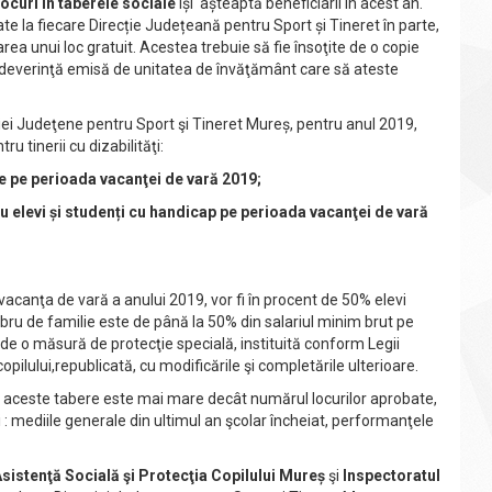
ocuri în taberele sociale
își așteaptă beneficiarii în acest an.
ate la fiecare Direcție Județeană pentru Sport și Tineret în parte,
ea unui loc gratuit. Acestea trebuie să fie însoţite de o copie
deverinţă emisă de unitatea de învăţământ care să ateste
ţiei Judeţene pentru Sport şi Tineret Mureș, pentru anul 2019,
ru tinerii cu dizabilităţi:
le pe perioada vacanţei de vară 2019;
u elevi și studenți cu handicap pe perioada vacanţei de vară
 vacanţa de vară a anului 2019, vor fi în procent de 50% elevi
mbru de familie este de până la 50% din salariul minim brut pe
de o măsură de protecţie specială, instituită conform Legii
pilului,republicată, cu modificările şi completările ulterioare.
a la aceste tabere este mai mare decât numărul locurilor aprobate,
ii : mediile generale din ultimul an şcolar încheiat, performanţele
sistenţă Socială şi Protecţia Copilului Mureș
şi
Inspectoratul