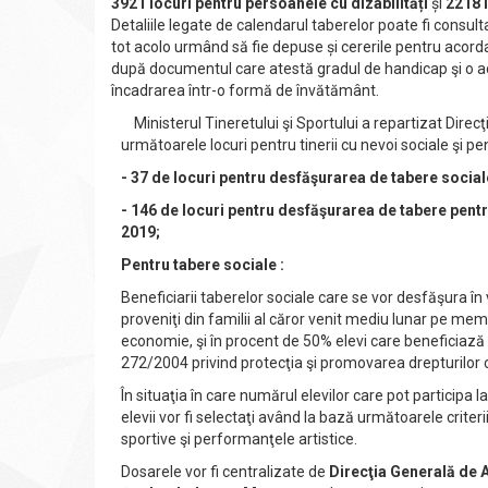
3921 locuri pentru persoanele cu dizabilități
și
2218 l
Detaliile legate de calendarul taberelor poate fi consult
tot acolo urmând să fie depuse și cererile pentru acordar
după documentul care atestă gradul de handicap şi o a
încadrarea într-o formă de învătământ.
Ministerul Tineretului şi Sportului a repartizat Direc
următoarele locuri pentru tinerii cu nevoi sociale şi pent
- 37 de locuri pentru desfăşurarea de tabere socia
- 146 de locuri pentru desfăşurarea de tabere pentr
2019;
Pentru tabere sociale :
Beneficiarii taberelor sociale care se vor desfăşura în
proveniţi din familii al căror venit mediu lunar pe me
economie, şi în procent de 50% elevi care beneficiază 
272/2004 privind protecţia şi promovarea drepturilor co
În situaţia în care numărul elevilor care pot particip
elevii vor fi selectaţi având la bază următoarele criter
sportive şi performanţele artistice.
Dosarele vor fi centralizate de
Direcţia Generală de A