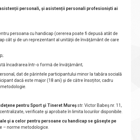
sistenții personali, și asistenții personali profesioniști ai
pentru persoana cu handicap (cererea poate fi depusă atât de
ap cât şi de un reprezentant al unităţii de învăţământ de care
p;
stă încadrarea într-o formă de învăţământ;
personal, dat de părintele participantului minor la tabăra socială
ipant dacă este major (18 ani) și de către însoțitor, cadru
n metodologie.
udeţene pentru Sport şi Tineret Mureș
str. Victor Babeș nr. 11,
tralizate, verificate şi aprobate în limita locurilor disponibile.
le şi a celor pentru persoane cu handicap se găseşte pe
re – norme metodologice.