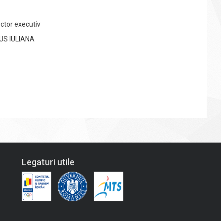
ector executiv
US IULIANA
Legaturi utile