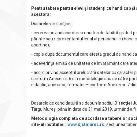
Pentru tabere pentru elevi și studenți cu handicap și a
acestora:
Dosarele vor conţine:
- cererea privind acordarea unui loc de tabără gratuit 
părinte sau reprezentantul legal al persoanei cu handic
aparţine);
- copie după documentul care atestă gradul de handica
- adeverinţa emisă de unitatea de învăţământ care ate
- acord privind acceptul prelucrării datelor cu caracter 
conform Anexei nr. 6 din metodologie sau de către partic
didactic, animator, formator – conform Anexei nr. 7 di
Dosarele de candidatură se depun la sediul
Direcţiei J
Târgu Mureș, până în data de 31 mai 2019, urmând a fi cen
Metodologia completă de acordare a taberelor socia
site-ul instituției:
www.djstmures.ro
, secțiunea tabe