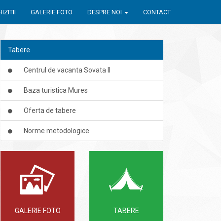
IZITII
GALERIE FOTO
DESPRE NOI
CONTACT
Tabere
Centrul de vacanta Sovata II
Baza turistica Mures
Oferta de tabere
Norme metodologice
GALERIE FOTO
TABERE