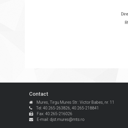
Dir
R
Contact
Mures, Tirgu Mures
Str.: Victor Babes, nr. 11
Tel: 40.265-263826,
40.265-218841
Fax: 40.265-216026
E-mail:
djst.mures@mts.ro