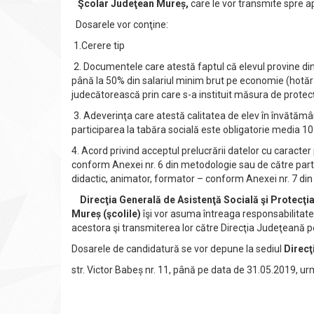
Şcolar Judeţean Mureș,
care le vor transmite spre a
Dosarele vor conţine:
1.Cerere tip
2. Documentele care atestă faptul că elevul provine din
până la 50% din salariul minim brut pe economie (hotăr
judecătorească prin care s-a instituit măsura de protecţ
3. Adeverinţa care atestă calitatea de elev în învătămân
participarea la tabăra socială este obligatorie media 10 l
4. Acord privind acceptul prelucrării datelor cu caracter
conform Anexei nr. 6 din metodologie sau de către partic
didactic, animator, formator – conform Anexei nr. 7 di
Direcţia Generală de Asistenţă Socială şi Protecţi
Mureș (şcolile)
îşi vor asuma întreaga responsabilitate 
acestora şi transmiterea lor către Direcţia Judeţeană p
Dosarele de candidatură se vor depune la sediul
Direcţ
str. Victor Babeș nr. 11, până pe data de 31.05.2019, urmâ