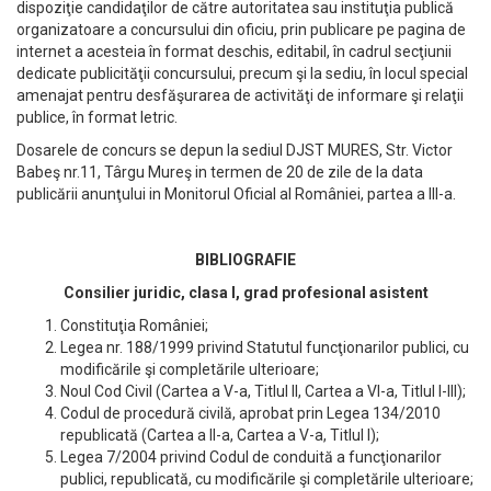
dispoziţie candidaţilor de către autoritatea sau instituţia publică
organizatoare a concursului din oficiu, prin publicare pe pagina de
internet a acesteia în format deschis, editabil, în cadrul secţiunii
dedicate publicităţii concursului, precum şi la sediu, în locul special
amenajat pentru desfăşurarea de activităţi de informare şi relaţii
publice, în format letric.
Dosarele de concurs se depun la sediul DJST MURES, Str. Victor
Babeş nr.11, Târgu Mureş in termen de 20 de zile de la data
publicării anunţului in Monitorul Oficial al României, partea a III-a.
BIBLIOGRAFIE
Consilier juridic, clasa I, grad profesional asistent
Constituţia României;
Legea nr. 188/1999 privind Statutul funcţionarilor publici, cu
modificările şi completările ulterioare;
Noul Cod Civil (Cartea a V-a, Titlul II, Cartea a VI-a, Titlul I-III);
Codul de procedură civilă, aprobat prin Legea 134/2010
republicată (Cartea a II-a, Cartea a V-a, Titlul I);
Legea 7/2004 privind Codul de conduită a funcţionarilor
publici, republicată, cu modificările şi completările ulterioare;