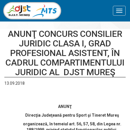
Toggl
navig
ANUNŢ CONCURS CONSILIER
JURIDIC CLASA I, GRAD
PROFESIONAL ASISTENT, ÎN
CADRUL COMPARTIMENTULUI
JURIDIC AL DJST MUREŞ
13.09.2018
ANUNŢ
Direcţia Judeţeană pentru Sport şi Tineret Mureş
organizează, în temeiul art. 56, 57, 58, din Legea nr.
188/1999, privind statutul funcţionarilor publici,