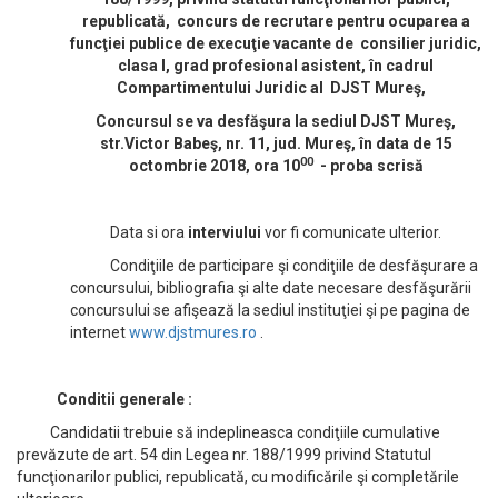
republicată, concurs de recrutare pentru ocuparea a
funcţiei publice de execuţie vacante de
consilier juridic,
clasa I, grad profesional asistent, în cadrul
Compartimentului Juridic al DJST Mureş,
Concursul se va desfăşura la sediul DJST Mureş,
str.Victor Babeş, nr. 11, jud. Mureş, în data de 15
00
octombrie 2018, ora 10
- proba scrisă
Data si ora
interviului
vor fi comunicate ulterior.
Condiţiile de participare şi condiţiile de desfăşurare a
concursului, bibliografia şi alte date necesare desfăşurării
concursului se afişează la sediul instituţiei şi pe pagina de
internet
www.djstmures.ro
.
Conditii generale :
Candidatii trebuie să indeplineasca condiţiile cumulative
prevăzute de art. 54 din Legea nr. 188/1999 privind Statutul
funcţionarilor publici, republicată, cu modificările şi completările