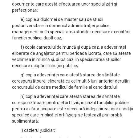
documente care atestă efectuarea unor specializări şi
perfecţionări;
e) copie a diplomei de master sau de studii
postuniversitare în domeniul administraţiei publice,
management ori în specialitatea studiilor necesare exercitării
funcţiei publice, după caz;
f) copia carnetului de muncă şi după caz, a adeverinţei
eliberate de angajator pentru perioada lucrată, care să ateste
vechimea în muncă şi, după caz, în specialitatea studiilor
necesare ocupării funcţiei publice;
g) copia adeverinţei care atestă starea de sănătate
corespunzătoare, eliberată cu cel mult 6 luni anterior derulării
concursului de către medicul de familie al candidatului;
h) copia adeverinţei care atestă starea de sănătate
corespunzătoare pentru efort fizic, în cazul funcţiilor publice
pentru a căror ocupare este necesară îndeplinirea unor condiţii
specifice care implică efort fizic şi se testează prin probă
suplimentară;
i) cazierul judiciar;