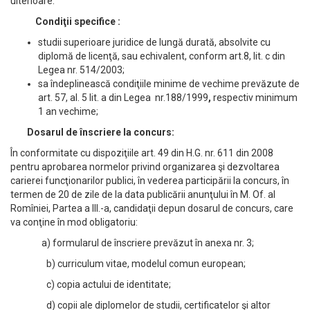
ulterioare.
Condiţii specifice :
studii superioare juridice de lungă durată, absolvite cu
diplomă de licenţă, sau echivalent, conform art.8, lit. c din
Legea nr. 514/2003;
sa îndeplinească condiţiile minime de vechime prevăzute de
art. 57, al. 5 lit. a din Legea nr.188/1999
,
respectiv minimum
1 an vechime;
Dosarul de înscriere la concurs:
În conformitate cu dispoziţiile art. 49 din H.G. nr. 611 din 2008
pentru aprobarea normelor privind organizarea şi dezvoltarea
carierei funcţionarilor publici, în vederea participării la concurs, în
termen de 20 de zile de la data publicării anunţului în M. Of. al
Romîniei, Partea a III.-a, candidaţii depun dosarul de concurs, care
va conţine în mod obligatoriu:
a) formularul de înscriere prevăzut în anexa nr. 3;
b) curriculum vitae, modelul comun european;
c) copia actului de identitate;
d) copii ale diplomelor de studii, certificatelor şi altor