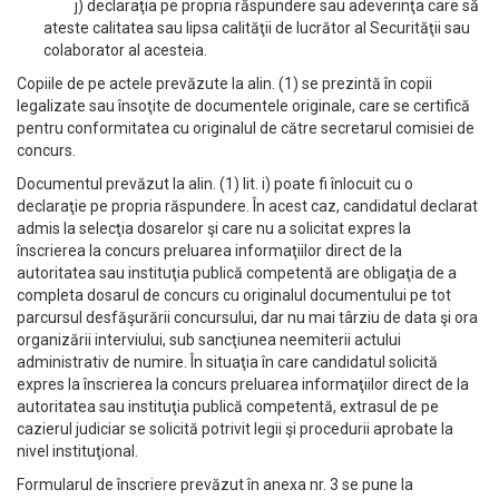
j) declaraţia pe propria răspundere sau adeverinţa care să
ateste calitatea sau lipsa calităţii de lucrător al Securităţii sau
colaborator al acesteia.
Copiile de pe actele prevăzute la alin. (1) se prezintă în copii
legalizate sau însoţite de documentele originale, care se certifică
pentru conformitatea cu originalul de către secretarul comisiei de
concurs.
Documentul prevăzut la alin. (1) lit. i) poate fi înlocuit cu o
declaraţie pe propria răspundere. În acest caz, candidatul declarat
admis la selecţia dosarelor şi care nu a solicitat expres la
înscrierea la concurs preluarea informaţiilor direct de la
autoritatea sau instituţia publică competentă are obligaţia de a
completa dosarul de concurs cu originalul documentului pe tot
parcursul desfăşurării concursului, dar nu mai târziu de data şi ora
organizării interviului, sub sancţiunea neemiterii actului
administrativ de numire. În situaţia în care candidatul solicită
expres la înscrierea la concurs preluarea informaţiilor direct de la
autoritatea sau instituţia publică competentă, extrasul de pe
cazierul judiciar se solicită potrivit legii şi procedurii aprobate la
nivel instituţional.
Formularul de înscriere prevăzut în anexa nr. 3 se pune la