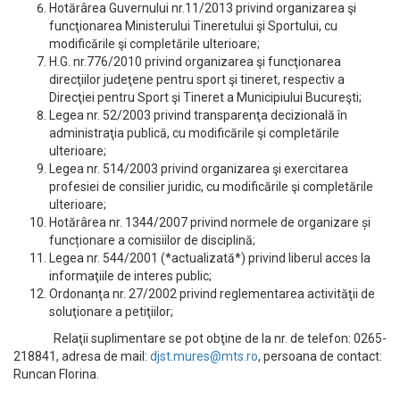
Hotărârea Guvernului nr.11/2013 privind organizarea şi
funcţionarea Ministerului Tineretului şi Sportului, cu
modificările şi completările ulterioare;
H.G. nr.776/2010 privind organizarea şi funcţionarea
direcţiilor judeţene pentru sport şi tineret, respectiv a
Direcţiei pentru Sport şi Tineret a Municipiului Bucureşti;
Legea nr. 52/2003 privind transparenţa decizională în
administraţia publică, cu modificările şi completările
ulterioare;
Legea nr. 514/2003 privind organizarea şi exercitarea
profesiei de consilier juridic, cu modificările şi completările
ulterioare;
Hotărârea nr. 1344/2007 privind normele de organizare și
funcționare a comisiilor de disciplină;
Legea nr. 544/2001 (*actualizată*) privind liberul acces la
informaţiile de interes public;
Ordonanţa nr. 27/2002 privind reglementarea activităţii de
soluţionare a petiţiilor;
Relaţii suplimentare se pot obţine de la nr. de telefon: 0265-
218841, adresa de mail:
djst.mures@mts.ro
, persoana de contact:
Runcan Florina.