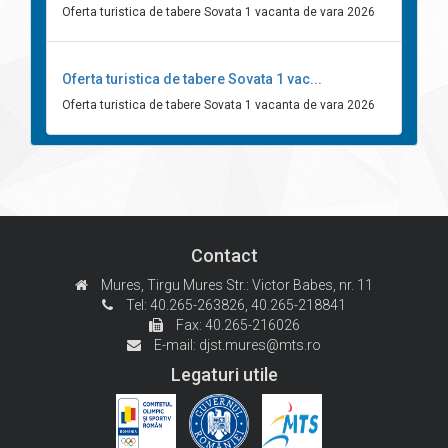
Oferta turistica de tabere Sovata 1 vacanta de vara 2026
Oferta turistica de tabere Sovata 1 vac...
Oferta turistica de tabere Sovata 1 vacanta de vara 2026
Contact
Mures, Tirgu Mures
Str.: Victor Babes, nr. 11
Tel: 40.265-263826,
40.265-218841
Fax: 40.265-216026
E-mail:
djst.mures@mts.ro
Legaturi utile