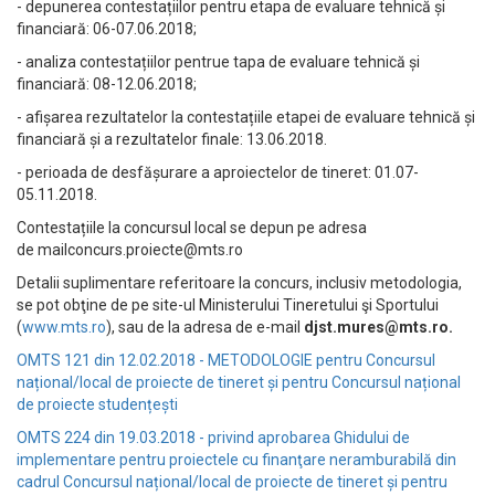
- depunerea contestațiilor pentru etapa de evaluare tehnică și
financiară: 06-07.06.2018;
- analiza contestațiilor pentrue tapa de evaluare tehnică și
financiară: 08-12.06.2018;
- afișarea rezultatelor la contestațiile etapei de evaluare tehnică și
financiară și a rezultatelor finale: 13.06.2018.
- perioada de desfășurare a aproiectelor de tineret: 01.07-
05.11.2018.
Contestațiile la concursul local se depun pe adresa
de
mailconcurs.proiecte@mts.ro
Detalii suplimentare referitoare la concurs, inclusiv metodologia,
se pot obţine de pe site-ul Ministerului Tineretului şi Sportului
(
www.mts.ro
), sau de la adresa de e-mail
djst.mures@mts.ro
.
OMTS 121 din 12.02.2018 -
METODOLOGIE pentru Concursul
național/local de proiecte de tineret și pentru Concursul național
de proiecte studențești
OMTS 224 din 19.03.2018 - privind aprobarea Ghidului de
implementare pentru proiectele cu finanţare neramburabilă din
cadrul Concursul național/local de proiecte de tineret și pentru