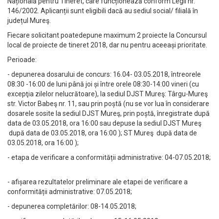
Națională pentru Tineret, care funcționează conform Legii nr.
146/2002. Aplicanții sunt eligibili dacă au sediul social/ filială în
județul Mureş.
Fiecare solicitant poatedepune maximum 2 proiecte la Concursul
local de proiecte de tineret 2018, dar nu pentru aceeași prioritate.
Perioade:
- depunerea dosarului de concurs: 16.04- 03.05.2018, întreorele
08:30 -16:00 de luni până joi și între orele 08:30-14:00 vineri (cu
excepţia zilelor nelucrătoare), la sediul DJST Mureş: Târgu-Mureş
str. Victor Babeş nr. 11, sau prin poștă (nu se vor lua în considerare
dosarele sosite la sediul DJST Mureş, prin poștă, înregistrate după
data de 03.05.2018, ora 16:00 sau depuse la sediul DJST Mureş
după data de 03.05.2018, ora 16:00 ); ST Mureş după data de
03.05.2018, ora 16:00 );
- etapa de verificare a conformității administrative: 04-07.05.2018;
- afișarea rezultatelor preliminare ale etapei de verificare a
conformității administrative: 07.05.2018;
- depunerea completărilor: 08-14.05.2018;