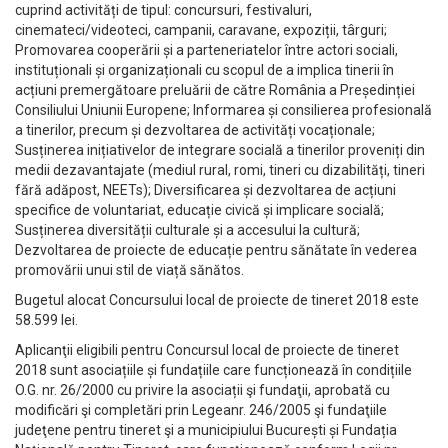
cuprind activități de tipul: concursuri, festivaluri,
cinemateci/videoteci, campanii, caravane, expoziții, târguri;
Promovarea cooperării și a parteneriatelor între actori sociali,
instituționali și organizaționali cu scopul de a implica tinerii în
acțiuni premergătoare preluării de către România a Președinției
Consiliului Uniunii Europene; Informarea și consilierea profesională
a tinerilor, precum și dezvoltarea de activități vocaționale;
Susținerea inițiativelor de integrare socială a tinerilor proveniți din
medii dezavantajate (mediul rural, romi, tineri cu dizabilități, tineri
fără adăpost, NEETs); Diversificarea și dezvoltarea de acțiuni
specifice de voluntariat, educație civică și implicare socială;
Susținerea diversității culturale și a accesului la cultură;
Dezvoltarea de proiecte de educație pentru sănătate în vederea
promovării unui stil de viață sănătos.
Bugetul alocat Concursului local de proiecte de tineret 2018 este
58.599 lei.
Aplicanţii eligibili pentru Concursul local de proiecte de tineret
2018 sunt asociațiile și fundațiile care funcționează în condițiile
O.G. nr. 26/2000 cu privire la asociații şi fundaţii, aprobată cu
modificări şi completări prin Legeanr. 246/2005 şi fundaţiile
judeţene pentru tineret şi a municipiului București și Fundația