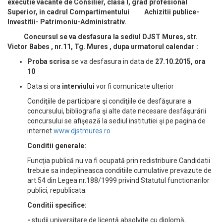
executie vacante de Consilier, clasa I, grad profesional
Superior, in cadrul Compartimentului Achizitii publice-
Investitii- Patrimoniu-Administrativ.
Concursul se va desfasura la sediul DJST Mures, str.
Victor Babes , nr.11, Tg. Mures ,
dupa urmatorul calendar :
Proba scrisa
se va desfasura in data de
27.10.2015, ora
10
Data si ora
interviului
vor fi comunicate ulterior
Condiţiile de participare şi condiţiile de desfăşurare a
concursului, bibliografia şi alte date necesare desfăşurării
concursului se afişează la sediul institutiei şi pe pagina de
internet
www.djstmures.ro
Conditii generale:
Funcţia publică nu va fi ocupată prin redistribuire.Candidatii
trebuie sa indeplineasca conditiile cumulative prevazute de
art.54 din Legea nr.188/1999 privind Statutul functionarilor
publici, republicata.
Conditii specifice:
-
studii universitare de licenţă absolvite cu diplomă,