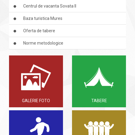
Centrul de vacanta Sovata II
Baza turistica Mures
Oferta de tabere
Norme metodologice
GALERIE FOTO
TABERE