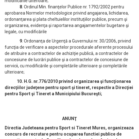
modificarile ulterioare;
8
. Ordinul Min. finanţelor Publice nr. 1792/2002 pentru
aprobarea Normelor metodologice privind angajarea, lichidarea,
ordonanţarea şi plata cheltuielilor instituţiilor publice, precum şi
organizarea, evidenţa şi raportarea angajamentelor bugetare şi
legale, cu modificările
9
. Ordonanţa de Urgenţă a Guvernului nr. 30/2006, privind
funcţia de verificare a aspectelor procedurale aferente procesului
de atribuire a contractelor de achiziţie publică, a contractelor de
concesiune de lucrări publice şi a contractelor de concesiune de
servicii, cu modificările şi completările ulterioare şi completările
ulterioare;
10
. H.G. nr.776/2010 privind organizarea şi funcţionarea
direcţiilor judeţene pentru sport şi tineret, respectiv a Direcţiei
pentru Sport şi Tineret a Municipiului Bucureşti;
ANUNŢ
Directia Judeteana pentru Sport si Tineret Mures, organizeaza
concurs de recrutare pentru ocuparea functiei publice de