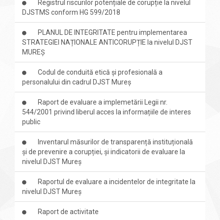
Registrul riscurilor potențiale de corupție la nivelul
DJSTMS conform HG 599/2018
PLANUL DE INTEGRITATE pentru implementarea
STRATEGIEI NAȚIONALE ANTICORUPȚIE la nivelul DJST
MUREȘ
Codul de conduită etică și profesională a
personalului din cadrul DJST Mureș
Raport de evaluare a implemetării Legii nr.
544/2001 privind liberul acces la informațiile de interes
public
Inventarul măsurilor de transparență instituțională
și de prevenire a corupției, și indicatorii de evaluare la
nivelul DJST Mureș
Raportul de evaluare a incidentelor de integritate la
nivelul DJST Mureș
Raport de activitate