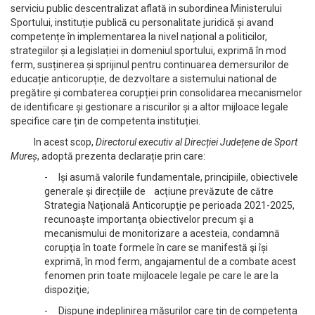
serviciu public descentralizat aflată in subordinea Ministerului
Sportului, instituție publică cu personalitate juridică și avand
competențe în implementarea la nivel național a politicilor,
strategiilor și a legislației in domeniul sportului, exprimă în mod
ferm, susținerea și sprijinul pentru continuarea demersurilor de
educație anticorupție, de dezvoltare a sistemului national de
pregătire și combaterea corupției prin consolidarea mecanismelor
de identificare și gestionare a riscurilor și a altor mijloace legale
specifice care țin de competenta instituției.
In acest scop,
Directorul executiv al Direcției Județene de Sport
Mureș
, adoptă prezenta declarație prin care:
- Iși asumă valorile fundamentale, principiile, obiectivele
generale și direcțiile de acțiune prevăzute de către
Strategia Naţională Anticorupţie pe perioada 2021-2025,
recunoaște importanţa obiectivelor precum şi a
mecanismului de monitorizare a acesteia, condamnă
corupţia în toate formele în care se manifestă şi își
exprimă, în mod ferm, angajamentul de a combate acest
fenomen prin toate mijloacele legale pe care le are la
dispoziţie;
- Dispune indeplinirea măsurilor care țin de competența