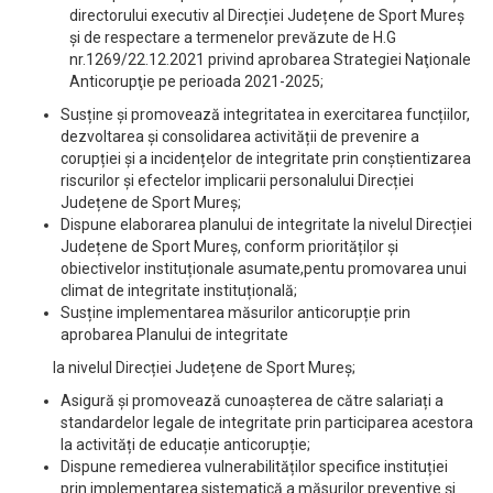
directorului executiv al Direcției Județene de Sport Mureș
și de respectare a termenelor prevăzute de H.G
nr.1269/22.12.2021 privind aprobarea Strategiei Naţionale
Anticorupţie pe perioada 2021-2025;
Susține și promovează integritatea in exercitarea funcțiilor,
dezvoltarea și consolidarea activității de prevenire a
corupției și a incidențelor de integritate prin conștientizarea
riscurilor și efectelor implicarii personalului Direcției
Județene de Sport Mureș;
Dispune elaborarea planului de integritate la nivelul Direcției
Județene de Sport Mureș, conform priorităților și
obiectivelor instituționale asumate,pentu promovarea unui
climat de integritate instituțională;
Susține implementarea măsurilor anticorupție prin
aprobarea Planului de integritate
la nivelul Direcției Județene de Sport Mureș;
Asigură și promovează cunoașterea de către salariați a
standardelor legale de integritate prin participarea acestora
la activități de educație anticorupție;
Dispune remedierea vulnerabilităților specifice instituției
prin implementarea sistematică a măsurilor preventive și