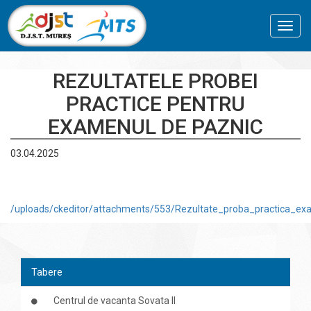
Toggl
navig
REZULTATELE PROBEI
PRACTICE PENTRU
EXAMENUL DE PAZNIC
03.04.2025
/uploads/ckeditor/attachments/553/Rezultate_proba_practica_ex
Tabere
Centrul de vacanta Sovata II