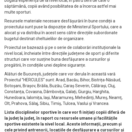
bogată experiență de la nivel local, în patru serii de câte o
săptămână, copiii având posibilitatea de a încerca astfel mai
multe sporturi.
Resursele materiale necesare desfășurării în bune condiții a
proiectului sunt puse la dispoziție de Ministerul Sportului, care a
alocat și va distribui în acest sens către direcțiile subordonate
bugetul destinat cheltuielilor de organizare.
Proiectul se bazează și pe o serie de colaborări instituționale la
nivel local, încheiate între direcțiile județene de sport și diferite
structuri care vor susține buna desfășurare a cursurilor și
pregătirii, în condițiile unei depline siguranțe.
Alături de București, județele care vor derula în această vară
Proiectul ”HERCULES” sunt: Arad, Bacău, Bihor, Bistrița-Năsăud,
Botoșani, Brașov, Brăila, Buzău, Caraș Severin, Călărași, Cluj,
Constanța, Covasna, Dâmbovița, Galați, Giurgiu, Harghita,
Hunedoara, Ialomița, Iași, Maramureș, Mehedinți, Mureș, Neamț,
Olt, Prahova, Sălaj, Sibiu, Timiș, Tulcea, Vaslui și Vrancea.
Lista disciplinelor sportive în care vor fi inițiați copiii diferă de
la județ la județ, în raport cu resursele umane și facilitățile
sportive existente la nivel local. Aceste informații, precum și
cele privind antrenorii, locațiile de desfășurare a cursurilor și