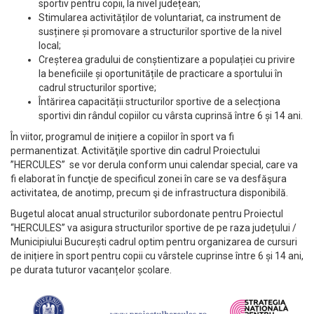
sportiv pentru copii, la nivel județean;
Stimularea activităților de voluntariat, ca instrument de
susținere și promovare a structurilor sportive de la nivel
local;
Creșterea gradului de conștientizare a populației cu privire
la beneficiile și oportunitățile de practicare a sportului în
cadrul structurilor sportive;
Întărirea capacității structurilor sportive de a selecționa
sportivi din rândul copiilor cu vârsta cuprinsă între 6 și 14 ani.
În viitor, programul de inițiere a copiilor în sport va fi
permanentizat. Activităţile sportive din cadrul Proiectului
”HERCULES” se vor derula conform unui calendar special, care va
fi elaborat în funcţie de specificul zonei în care se va desfăşura
activitatea, de anotimp, precum şi de infrastructura disponibilă.
Bugetul alocat anual structurilor subordonate pentru Proiectul
“HERCULES” va asigura structurilor sportive de pe raza județului /
Municipiului București cadrul optim pentru organizarea de cursuri
de inițiere în sport pentru copii cu vârstele cuprinse între 6 și 14 ani,
pe durata tuturor vacanțelor școlare.