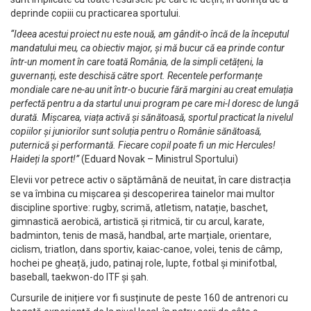
deprinde copiii cu practicarea sportului.
“Ideea acestui proiect nu este nouă, am gândit-o încă de la începutul
mandatului meu, ca obiectiv major, și mă bucur că ea prinde contur
într-un moment în care toată România, de la simpli cetățeni, la
guvernanți, este deschisă către sport. Recentele performanțe
mondiale care ne-au unit într-o bucurie fără margini au creat emulația
perfectă pentru a da startul unui program pe care mi-l doresc de lungă
durată. Mișcarea, viața activă și sănătoasă, sportul practicat la nivelul
copiilor și juniorilor sunt soluția pentru o Românie sănătoasă,
puternică și performantă. Fiecare copil poate fi un mic Hercules!
Haideți la sport!”
(Eduard Novak – Ministrul Sportului)
Elevii vor petrece activ o săptămână de neuitat, în care distracția
se va îmbina cu mișcarea și descoperirea tainelor mai multor
discipline sportive: rugby, scrimă, atletism, natație, baschet,
gimnastică aerobică, artistică și ritmică, tir cu arcul, karate,
badminton, tenis de masă, handbal, arte marțiale, orientare,
ciclism, triatlon, dans sportiv, kaiac-canoe, volei, tenis de câmp,
hochei pe gheață, judo, patinaj role, lupte, fotbal și minifotbal,
baseball, taekwon-do ITF și șah.
Cursurile de inițiere vor fi susținute de peste 160 de antrenori cu