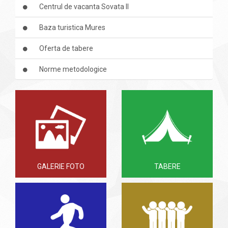
Centrul de vacanta Sovata II
Baza turistica Mures
Oferta de tabere
Norme metodologice
GALERIE FOTO
TABERE