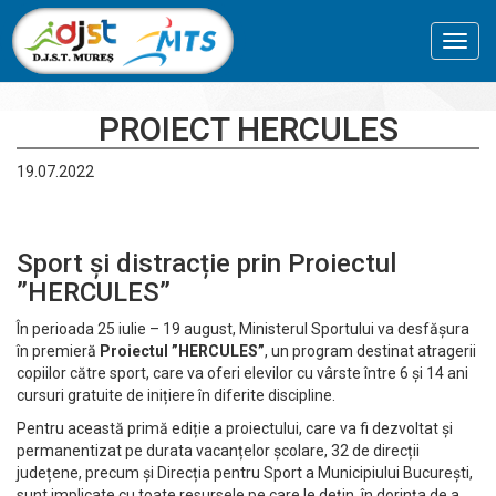
Toggl
navig
PROIECT HERCULES
19.07.2022
Sport și distracție prin Proiectul
”HERCULES”
În perioada 25 iulie – 19 august, Ministerul Sportului va desfășura
în premieră
Proiectul ”HERCULES”
, un program destinat atragerii
copiilor către sport, care va oferi elevilor cu vârste între 6 și 14 ani
cursuri gratuite de inițiere în diferite discipline.
Pentru această primă ediție a proiectului, care va fi dezvoltat și
permanentizat pe durata vacanțelor școlare, 32 de direcții
județene, precum și Direcția pentru Sport a Municipiului București,
sunt implicate cu toate resursele pe care le dețin, în dorința de a