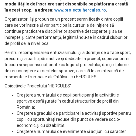
modalitățile de înscriere sunt disponibile pe platforma creată
în acest scop, la adresa:
www.proiectulhercules.ro
.
Organizatorii își propun ca un procent semnificativ dintre copiii
care se vor înscrie și vor participa la cursurile de inițiere să
continue practicarea disciplinelor sportive descoperite și să se
îndrepte și către performanță, legitimându-se în cadrul cluburilor
de profil de la nivel local.
Pentru recompensarea entuziasmului și a dorinței de a face sport,
precum și a participării active și dedicate la proiect, copiii vor primi
tricouri și șepci inscripționate cu logo-ul proiectului, dar și diplome
de recunoaștere a meritelor sportive, care să le amintească de
momentele frumoase ale întâlnirii cu HERCULES.
Obiectivele Proiectului ”HERCULES”:
Creșterea numărului de copii participanți la activitățile
sportive desfășurate în cadrul structurilor de profil din
România;
Creșterea gradului de participare la activități sportive pentru
copiii cu oportunități reduse din punct de vedere socio-
economic și cu dizabilități;
Creșterea numărului de evenimente și acțiuni cu caracter