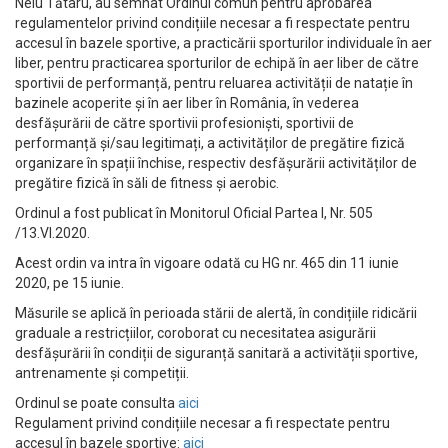
Nelu Tătaru, au semnat Ordinul comun pentru aprobarea
regulamentelor privind condițiile necesar a fi respectate pentru
accesul în bazele sportive, a practicării sporturilor individuale în aer
liber, pentru practicarea sporturilor de echipă în aer liber de către
sportivii de performanță, pentru reluarea activității de natație în
bazinele acoperite și în aer liber în România, în vederea
desfășurării de către sportivii profesioniști, sportivii de
performanță și/sau legitimați, a activităților de pregătire fizică
organizare în spații închise, respectiv desfășurării activităților de
pregătire fizică în săli de fitness și aerobic.
Ordinul a fost publicat în Monitorul Oficial Partea I, Nr. 505
/13.VI.2020.
Acest ordin va intra în vigoare odată cu HG nr. 465 din 11 iunie
2020, pe 15 iunie.
Măsurile se aplică în perioada stării de alertă, în condițiile ridicării
graduale a restricțiilor, coroborat cu necesitatea asigurării
desfășurării în condiții de siguranță sanitară a activității sportive,
antrenamente și competiții.
Ordinul se poate consulta
aici
Regulament privind condițiile necesar a fi respectate pentru
accesul în bazele sportive:
aici