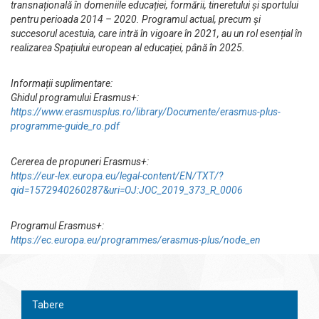
transnațională în domeniile educației, formării, tineretului și sportului
pentru perioada 2014 – 2020. Programul actual, precum și
succesorul acestuia, care intră în vigoare în 2021, au un rol esențial în
realizarea Spațiului european al educației, până în 2025.
Informații suplimentare:
Ghidul programului Erasmus+:
https://www.erasmusplus.ro/library/Documente/erasmus-plus-
programme-guide_ro.pdf
Cererea de propuneri Erasmus+:
https://eur-lex.europa.eu/legal-content/EN/TXT/?
qid=1572940260287&uri=OJ:JOC_2019_373_R_0006
Programul Erasmus+:
https://ec.europa.eu/programmes/erasmus-plus/node_en
Tabere