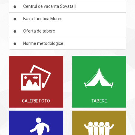
Centrul de vacanta Sovata II
Baza turistica Mures
Oferta de tabere
Norme metodologice
GALERIE FOTO
TABERE