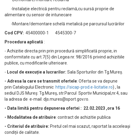
-Instalație electrică pentru reclamă,cu sursă proprie de
alimentare cu sensor de intunecare
-Montare/demontare schelă metalică pe parcursul lucrărilor
Cod CPV:
45400000-1 4545300-7
Procedura aplicată
:
- Achizitie directa prin prin procedură simplificată proprie, in
conformitate cu art.7(5) din Legea nr. 98/2016 privind achizitiile
publice, cu modificarile ulterioare.
-
Locul de execuție a lucrarilor:
Sala Sporturilor din Tg.Mureș.
- Adresa la care se transmit ofertele
: Oferta se va depune
prin Catalogului Electronic
https://sicap-prod.e-licitatie.ro
) , la
sediul DJS Mureș: Tg.Mureș, str.Parcul Sportiv Municipal,nr.4, sau
la adresa de e-mail:
djs.mures@sport.gov.ro
.
- Data limită pentru depunerea ofertei : 22.02.2023 ,ora 16
- Modalitatea de atribuire
: contract de achizitie publica
- Criteriul de atribuire:
Pretul cel mai scazut, raportat la acceleași
condiții de calitate.