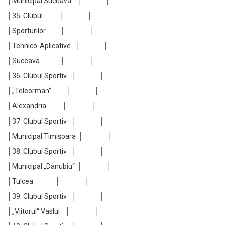
│Municipal Suceava │ │
│35. Clubul │ │
│Sporturilor │ │
│Tehnico-Aplicative │ │
│Suceava │ │
│36. Clubul Sportiv │ │
│„Teleorman“ │ │
│Alexandria │ │
│37. Clubul Sportiv │ │
│Municipal Timişoara │ │
│38. Clubul Sportiv │ │
│Municipal „Danubiu“ │ │
│Tulcea │ │
│39. Clubul Sportiv │ │
│„Viitorul“ Vaslui │ │