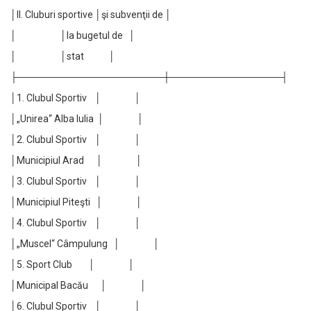
│II. Cluburi sportive │şi subvenţii de │
│ │la bugetul de │
│ │stat │
├─────────────────────┼────────────────┤
│1. Clubul Sportiv │ │
│„Unirea“ Alba Iulia │ │
│2. Clubul Sportiv │ │
│Municipiul Arad │ │
│3. Clubul Sportiv │ │
│Municipiul Piteşti │ │
│4. Clubul Sportiv │ │
│„Muscel“ Câmpulung │ │
│5. Sport Club │ │
│Municipal Bacău │ │
│6. Clubul Sportiv │ │