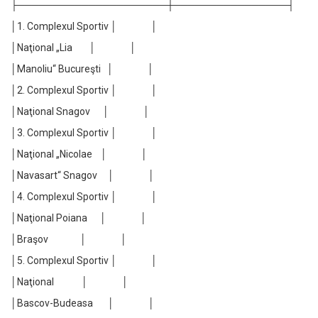
├─────────────────────┼────────────────┤
│1. Complexul Sportiv │ │
│Naţional „Lia │ │
│Manoliu“ Bucureşti │ │
│2. Complexul Sportiv │ │
│Naţional Snagov │ │
│3. Complexul Sportiv │ │
│Naţional „Nicolae │ │
│Navasart“ Snagov │ │
│4. Complexul Sportiv │ │
│Naţional Poiana │ │
│Braşov │ │
│5. Complexul Sportiv │ │
│Naţional │ │
│Bascov-Budeasa │ │