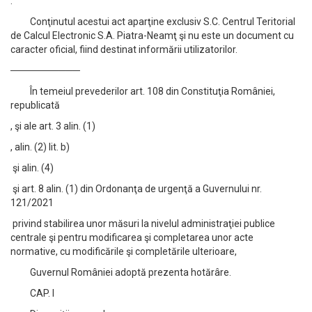
.
Conţinutul acestui act aparţine exclusiv S.C. Centrul Teritorial
de Calcul Electronic S.A. Piatra-Neamţ şi nu este un document cu
caracter oficial, fiind destinat informării utilizatorilor.
──────────
În temeiul prevederilor art. 108 din Constituţia României,
republicată
, şi ale art. 3 alin. (1)
, alin. (2) lit. b)
şi alin. (4)
şi art. 8 alin. (1) din Ordonanţa de urgenţă a Guvernului nr.
121/2021
privind stabilirea unor măsuri la nivelul administraţiei publice
centrale şi pentru modificarea şi completarea unor acte
normative, cu modificările şi completările ulterioare,
Guvernul României adoptă prezenta hotărâre.
CAP. I