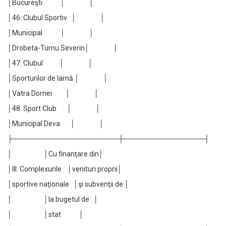
│Bucureşti │ │
│46. Clubul Sportiv │ │
│Municipal │ │
│Drobeta-Turnu Severin│ │
│47. Clubul │ │
│Sporturilor de Iarnă │ │
│Vatra Dornei │ │
│48. Sport Club │ │
│Municipal Deva │ │
├─────────────────────┼────────────────┤
│ │Cu finanţare din│
│III. Complexurile │venituri proprii│
│sportive naţionale │şi subvenţii de │
│ │la bugetul de │
│ │stat │