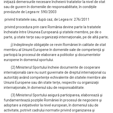
iniţiază demersurile necesare încheierii tratatelor la nivel de stat
sau de guvern în domeniile de responsabilitate, în condiţiile
prevăzute de Legea nr. 590/2003
privind tratatele sau, după caz, de Legea nr. 276/2011
privind procedura prin care România devine parte la tratatele
încheiate între Uniunea Europeană şi statele membre, pe de o
parte, şi state terţe sau organizaţii internaţionale, pe de altă parte;
j) îndeplineşte obligaţiile ce revin României în calitate de stat
membru al Uniunii Europene în domeniile sale de competenţă şi
participă la procesul de elaborare a politicilor şi documentelor
europene în domeniul sportului.
(2) Ministerul Sportului încheie documente de cooperare
internaţională care nu sunt guvernate de dreptul internaţional cu
autorităţi având competenţe echivalente din statele membre ale
Uniunii Europene sau din state terţe, respectiv cu organizaţii
internaţionale, în domeniul său de responsabilitate.
(3) Ministerul Sportului asigură participarea, elaborează şi
fundamentează poziţiile României în procesul de negociere şi
adoptare a iniţiativelor la nivel european, în domeniul său de
activitate, potrivit cadrului normativ privind organizarea şi