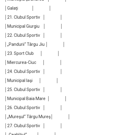
│Galaţi │ │
│21. Clubul Sportiv │ │
│Municipal Giurgiu │ │
│22. Clubul Sportiv │ │
│„Pandurii“ Târgu Jiu │ │
│23. Sport Club │ │
│Miercurea-Ciuc │ │
│24. Clubul Sportiv │ │
│Municipal Iaşi │ │
│25. Clubul Sportiv │ │
│Municipal Baia Mare │ │
│26. Clubul Sportiv │ │
│„Mureşul“ Târgu Mureş│ │
│27. Clubul Sportiv │ │
│„Ceahlăul“ │ │