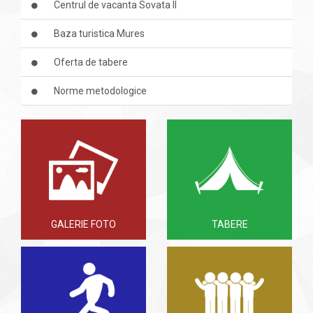
Centrul de vacanta Sovata II
Baza turistica Mures
Oferta de tabere
Norme metodologice
GALERIE FOTO
TABERE