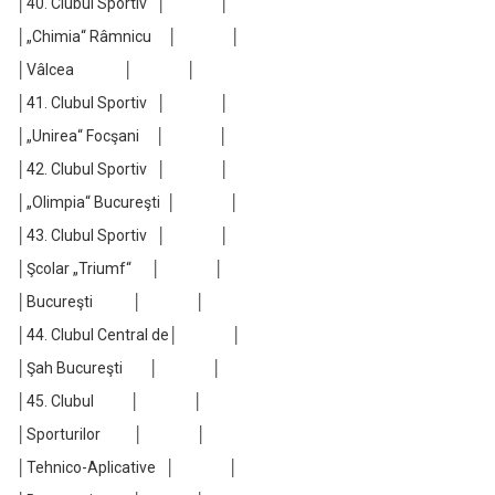
│40. Clubul Sportiv │ │
│„Chimia“ Râmnicu │ │
│Vâlcea │ │
│41. Clubul Sportiv │ │
│„Unirea“ Focşani │ │
│42. Clubul Sportiv │ │
│„Olimpia“ Bucureşti │ │
│43. Clubul Sportiv │ │
│Şcolar „Triumf“ │ │
│Bucureşti │ │
│44. Clubul Central de│ │
│Şah Bucureşti │ │
│45. Clubul │ │
│Sporturilor │ │
│Tehnico-Aplicative │ │