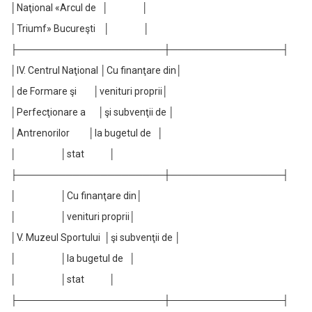
│Naţional «Arcul de │ │
│Triumf» Bucureşti │ │
├─────────────────────┼────────────────┤
│IV. Centrul Naţional │Cu finanţare din│
│de Formare şi │venituri proprii│
│Perfecţionare a │şi subvenţii de │
│Antrenorilor │la bugetul de │
│ │stat │
├─────────────────────┼────────────────┤
│ │Cu finanţare din│
│ │venituri proprii│
│V. Muzeul Sportului │şi subvenţii de │
│ │la bugetul de │
│ │stat │
├─────────────────────┼────────────────┤