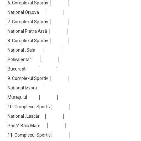
│6. Complexul Sportiv │ │
│Naţional Orşova │ │
│7. Complexul Sportiv │ │
│Naţional Piatra Arsă │ │
│8. Complexul Sportiv │ │
│Naţional „Sala │ │
│Polivalentă“ │ │
│Bucureşti │ │
│9. Complexul Sportiv │ │
│Naţional Izvoru │ │
│Mureşului │ │
│10. Complexul Sportiv│ │
│Naţional „Lascăr │ │
│Pană“ Baia Mare │ │
│11. Complexul Sportiv│ │