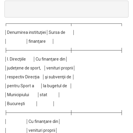
┌─────────────────────┬────────────────┐
│Denumirea instituţiei│Sursa de │
│ │finanţare │
├─────────────────────┼────────────────┤
│I. Direcţiile │Cu finanţare din│
│judeţene de sport, │venituri proprii│
│respectiv Direcţia │şi subvenţii de │
│pentru Sport a │la bugetul de │
│Municipiului │stat │
│Bucureşti │ │
├─────────────────────┼────────────────┤
│ │Cu finanţare din│
│ │venituri proprii│