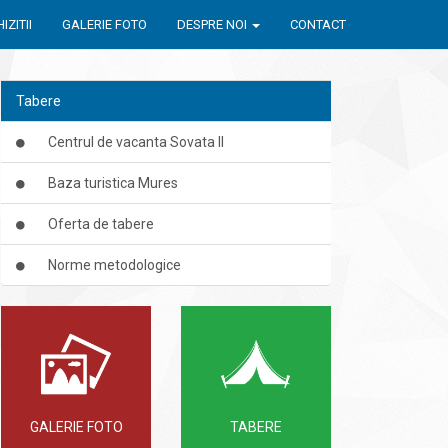
IZITII
GALERIE FOTO
DESPRE NOI
CONTACT
Tabere
Centrul de vacanta Sovata II
Baza turistica Mures
Oferta de tabere
Norme metodologice
GALERIE FOTO
TABERE