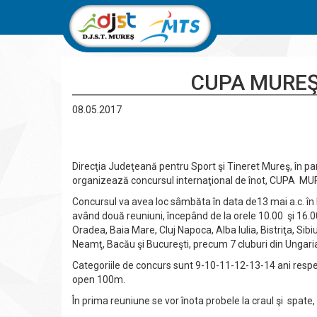
CUPA MUREŞ,
08.05.2017
Direcţia Judeţeană pentru Sport şi Tineret Mureş, în par
organizează concursul internaţional de înot, CUPA MUR
Concursul va avea loc sâmbăta în data de13 mai a.c. î
având două reuniuni, începând de la orele 10.00 şi 16.00
Oradea, Baia Mare, Cluj Napoca, Alba Iulia, Bistriţa, Sib
Neamţ, Bacău şi Bucureşti, precum 7 cluburi din Ungaria,
Categoriile de concurs sunt 9-10-11-12-13-14 ani respect
open 100m.
În prima reuniune se vor înota probele la craul şi spate,