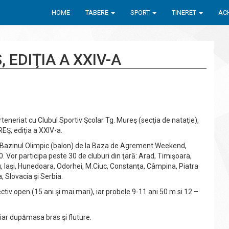
HOME
TABERE
SPORT
TINERET
ACH
 EDIŢIA A XXIV-A
teneriat cu Clubul Sportiv Şcolar Tg. Mureş (secţia de nataţie),
EŞ, ediţia a XXIV-a.
n Bazinul Olimpic (balon) de la Baza de Agrement Weekend,
. Vor participa peste 30 de cluburi din ţară: Arad, Timişoara,
iu, Iaşi, Hunedoara, Odorhei, M.Ciuc, Constanţa, Câmpina, Piatra
 Slovacia şi Serbia.
iv open (15 ani şi mai mari), iar probele 9-11 ani 50 m si 12 –
 iar dupămasa bras şi fluture.