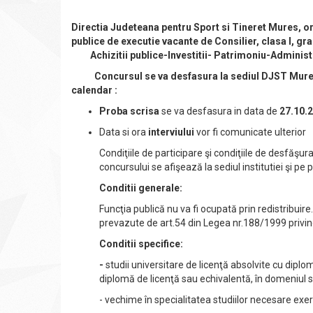
Directia Judeteana pentru Sport si Tineret Mures, o
publice de executie vacante de Consilier, clasa I, g
Achizitii publice-Investitii- Patrimoniu-Administr
Concursul se va desfasura la sediul DJST Mures, s
calendar :
Proba scrisa
se va desfasura in data de
27.10.2
Data si ora
interviului
vor fi comunicate ulterior
Condiţiile de participare şi condiţiile de desfăşur
concursului se afişează la sediul institutiei şi pe
Conditii generale:
Funcţia publică nu va fi ocupată prin redistribuir
prevazute de art.54 din Legea nr.188/1999 privind 
Conditii specifice:
-
studii universitare de licenţă absolvite cu diplo
diplomă de licenţă sau echivalentă, în domeniul st
- vechime în specialitatea studiilor necesare exerc