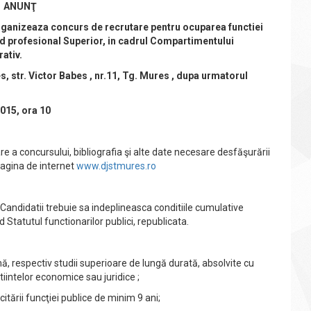
ANUNŢ
rganizeaza concurs de recrutare pentru ocuparea functiei
rad profesional Superior, in cadrul Compartimentului
ativ.
tr. Victor Babes , nr.11, Tg. Mures ,
dupa urmatorul
015, ora 10
are a concursului, bibliografia şi alte date necesare desfăşurării
 pagina de internet
www.djstmures.ro
e.Candidatii trebuie sa indeplineasca conditiile cumulative
Statutul functionarilor publici, republicata.
mă, respectiv studii superioare de lungă durată, absolvite cu
iintelor economice sau juridice ;
itării funcţiei publice de minim 9 ani;