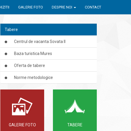
IZITII
GALERIE FOTO
DESPRE NOI
CONTACT
Tabere
Centrul de vacanta Sovata II
Baza turistica Mures
Oferta de tabere
Norme metodologice
GALERIE FOTO
TABERE