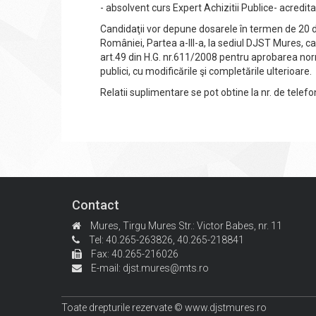
- absolvent curs Expert Achizitii Publice- acredit
Candidaţii vor depune dosarele în termen de 20 de z
României, Partea a-III-a, la sediul DJST Mures, 
art.49 din H.G. nr.611/2008 pentru aprobarea norm
publici, cu modificările şi completările ulterioare.
Relatii suplimentare se pot obtine la nr. de tele
Contact
Mures, Tirgu Mures
Str.: Victor Babes, nr. 11
Tel: 40.265-263826,
40.265-218841
Fax: 40.265-216026
E-mail:
djst.mures@mts.ro
Toate drepturile rezervate © www.djstmures.ro