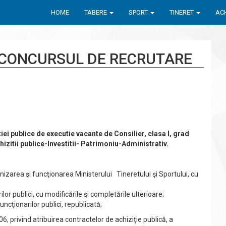
HOME
TABERE
SPORT
TINERET
ACH
 CONCURSUL DE RECRUTARE
iei publice de executie vacante de
Consilier, clasa I, grad
chizitii publice-Investitii- Patrimoniu-Administrativ.
izarea şi funcţionarea Ministerului Tineretului şi Sportului, cu
or publici, cu modificările şi completările ulterioare;
ncţionarilor publici, republicată;
 privind atribuirea contractelor de achiziţie publică, a