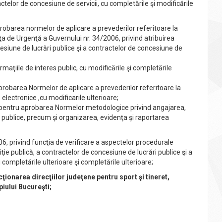
ctelor de concesiune de servicii, cu completările şi modificările
robarea normelor de aplicare a prevederilor referitoare la
ţa de Urgenţă a Guvernului nr. 34/2006, privind atribuirea
cesiune de lucrări publice şi a contractelor de concesiune de
rmaţiile de interes public, cu modificările şi completările
robarea Normelor de aplicare a prevederilor referitoare la
 electronice ,cu modificarile ulterioare;
02 pentru aprobarea Normelor metodologice privind angajarea,
lor publice, precum şi organizarea, evidenţa şi raportarea
6, privind funcţia de verificare a aspectelor procedurale
ţie publică, a contractelor de concesiune de lucrări publice şi a
le şi completările ulterioare şi completările ulterioare;
cţionarea direcţiilor judeţene pentru sport şi tineret,
piului Bucureşti;