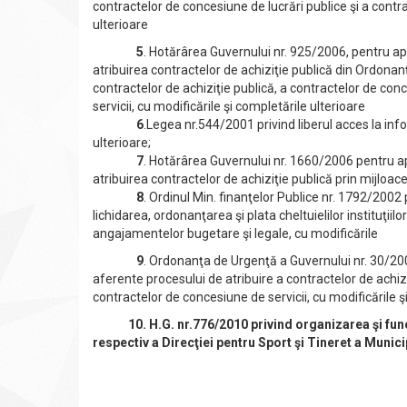
contractelor de concesiune de lucrări publice şi a contra
ulterioare
5
. Hotărârea Guvernului nr. 925/2006, pentru ap
atribuirea contractelor de achiziţie publică din Ordonan
contractelor de achiziţie publică, a contractelor de con
servicii, cu modificările şi completările ulterioare
6
.Legea nr.544/2001 privind liberul acces la info
ulterioare;
7
. Hotărârea Guvernului nr. 1660/2006 pentru ap
atribuirea contractelor de achiziţie publică prin mijloace
8
. Ordinul Min. finanţelor Publice nr. 1792/20
lichidarea, ordonanţarea şi plata cheltuielilor instituţii
angajamentelor bugetare şi legale, cu modificările
9
. Ordonanţa de Urgenţă a Guvernului nr. 30/200
aferente procesului de atribuire a contractelor de achizi
contractelor de concesiune de servicii, cu modificări
10
. H.G. nr.776/2010 privind organizarea şi fun
respectiv a Direcţiei pentru Sport şi Tineret a Munici