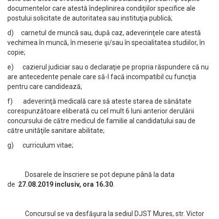
documentelor care atestă îndeplinirea condiţiilor specifice ale
postului solicitate de autoritatea sau instituţia publică;
d) carnetul de muncă sau, după caz, adeverinţele care atestă
vechimea în muncă, în meserie şi/sau în specialitatea studiilor, în
copie;
e) cazierul judiciar sau o declaraţie pe propria răspundere că nu
are antecedente penale care să-l facă incompatibil cu funcţia
pentru care candidează;
f) adeverinţă medicală care să ateste starea de sănătate
corespunzătoare eliberată cu cel mult 6 luni anterior derulării
concursului de către medicul de familie al candidatului sau de
către unităţile sanitare abilitate;
g) curriculum vitae;
Dosarele de înscriere se pot depune până la data
de
27.08.2019 inclusiv, ora 16.30
.
Concursul se va desfăşura la sediul DJST Mures, str. Victor