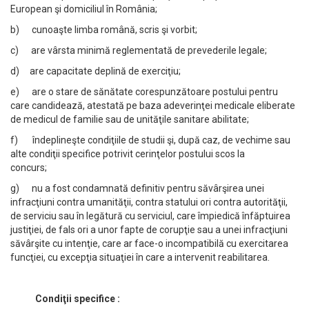
European şi domiciliul în România;
b) cunoaşte limba română, scris şi vorbit;
c) are vârsta minimă reglementată de prevederile legale;
d) are capacitate deplină de exerciţiu;
e) are o stare de sănătate corespunzătoare postului pentru
care candidează, atestată pe baza adeverinţei medicale eliberate
de medicul de familie sau de unităţile sanitare abilitate;
f) îndeplineşte condiţiile de studii şi, după caz, de vechime sau
alte condiţii specifice potrivit cerinţelor postului scos la
concurs;
g) nu a fost condamnată definitiv pentru săvârşirea unei
infracţiuni contra umanităţii, contra statului ori contra autorităţii,
de serviciu sau în legătură cu serviciul, care împiedică înfăptuirea
justiţiei, de fals ori a unor fapte de corupţie sau a unei infracţiuni
săvârşite cu intenţie, care ar face-o incompatibilă cu exercitarea
funcţiei, cu excepţia situaţiei în care a intervenit reabilitarea.
Condiţii specifice :