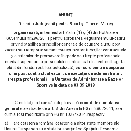
ANUNŢ
Direcţia Judeţeană pentru Sport şi Tineret Mureş
organizează,
în temeiul art.7 alin. (1) şi (4) din Hotărârea
Guvernului nr.286/2011 pentru aprobarea Regulamentului-cadru
privind stabilirea principiilor generale de ocupare a unui post
vacant sau temporar vacant corespunzător funcţiilor contractuale
şi a criteriilor de promovare în grade sau trepte profesionale
imediat superioare a personalului contractual din sectorul bugetar
plătit din fonduri publice, actualizată
, concurs pentru ocuparea
unui post contractual vacant de execuţie de administrator,
treapta profesională I la Unitatea de Administrare a Bazelor
Sportive în data de 03.09.2019
Candidaţii trebuie să îndeplinească
condiţiile cumulative
generale
prevăzute de
art. 3
din Anexa la HG nr. 286 /2011, asa
cum a fost modificată prin HG nr. 1027/2014, respectiv:
a) are cetăţenia română, cetăţenie a altor state membre ale
Uniunii Europene sau a statelor aparţinând Spaţiului Economic