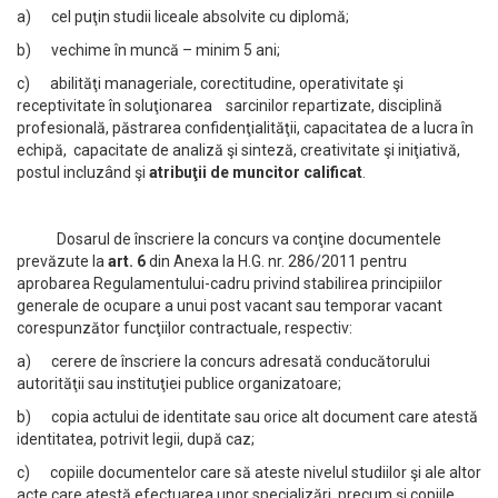
a) cel puţin studii liceale absolvite cu diplomă;
b) vechime în muncă – minim 5 ani;
c) abilităţi manageriale, corectitudine, operativitate şi
receptivitate în soluţionarea sarcinilor repartizate, disciplină
profesională, păstrarea confidenţialităţii, capacitatea de a lucra în
echipă, capacitate de analiză şi sinteză, creativitate şi iniţiativă,
postul incluzând şi
atribuţii de muncitor calificat
.
Dosarul de înscriere la concurs va conţine documentele
prevăzute la
art. 6
din Anexa la H.G. nr. 286/2011 pentru
aprobarea Regulamentului-cadru privind stabilirea principiilor
generale de ocupare a unui post vacant sau temporar vacant
corespunzător funcţiilor contractuale, respectiv:
a) cerere de înscriere la concurs adresată conducătorului
autorităţii sau instituţiei publice organizatoare;
b) copia actului de identitate sau orice alt document care atestă
identitatea, potrivit legii, după caz;
c) copiile documentelor care să ateste nivelul studiilor şi ale altor
acte care atestă efectuarea unor specializări, precum şi copiile