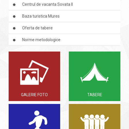
Centrul de vacanta Sovata II
Baza turistica Mures
Oferta de tabere
Norme metodologice
GALERIE FOTO
TABERE