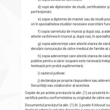
d) copii ale diplomelor de studii, certificatelor ş
perfecţionări;
e) copie a diplomei de master sau de studii post
ori în specialitatea studiilor necesare exercitării fun
f) copia carnetului de muncă şi după caz, a adeve
ateste vechimea în muncă şi, după caz, în specialita
g) copia adeverinţei care atestă starea de sănăta
derulării concursului de către medicul de familie al 
h) copia adeverinţei care atestă starea de sănătat
publice pentru a căror ocupare este necesară îndeplin
testează prin probă suplimentară;
i) cazierul judiciar;
j) declaraţia pe propria răspundere sau adeverinţa 
Securităţii sau colaborator al acesteia.
Copiile de pe actele prevăzute la alin. (1) se prezintă î
certifică pentru conformitatea cu originalul de către se
Documentul prevăzut la alin. (1) lit. i) poate fi înlocuit