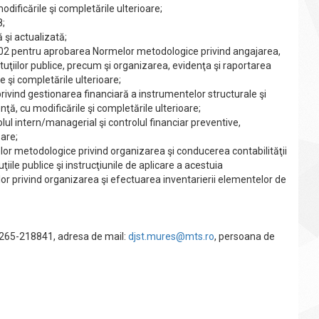
odificările şi completările ulterioare;
8;
 şi actualizată;
2002 pentru aprobarea Normelor metodologice privind angajarea,
tituţiilor publice, precum şi organizarea, evidenţa şi raportarea
 şi completările ulterioare;
ivind gestionarea financiară a instrumentelor structurale şi
ţă, cu modificările şi completările ulterioare;
ul intern/managerial şi controlul financiar preventive,
oare;
or metodologice privind organizarea şi conducerea contabilităţii
tuţiile publice şi instrucţiunile de aplicare a acestuia
r privind organizarea şi efectuarea inventarierii elementelor de
: 0265-218841, adresa de mail:
djst.mures@mts.ro
, persoana de