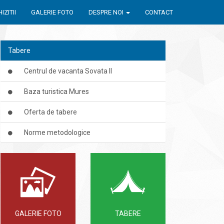
IZITII
GALERIE FOTO
DESPRE NOI
CONTACT
Tabere
Centrul de vacanta Sovata II
Baza turistica Mures
Oferta de tabere
Norme metodologice
GALERIE FOTO
TABERE