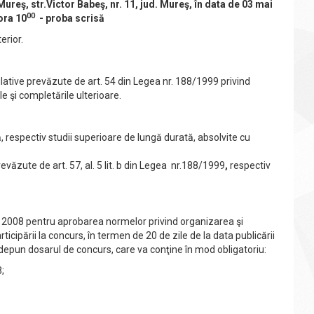
reş, str.Victor Babeş, nr. 11, jud. Mureş, în data de 03 mai
00
ora 10
- proba scrisă
erior.
tive prevăzute de art. 54 din Legea nr. 188/1999 privind
le şi completările ulterioare.
ă, respectiv studii superioare de lungă durată, absolvite cu
văzute de art. 57, al. 5 lit. b din Legea nr.188/1999
,
respectiv
 din 2008 pentru aprobarea normelor privind organizarea şi
ticipării la concurs, în termen de 20 de zile de la data publicării
ii depun dosarul de concurs, care va conţine în mod obligatoriu:
;