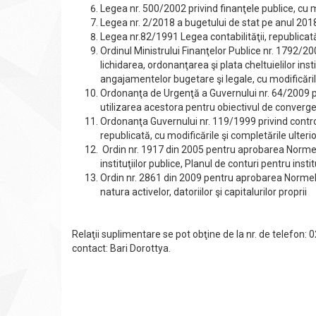
Legea nr. 500/2002 privind finanţele publice, cu m
Legea nr. 2/2018 a bugetului de stat pe anul 201
Legea nr.82/1991 Legea contabilităţii, republicată
Ordinul Ministrului Finanţelor Publice nr. 1792/
lichidarea, ordonanţarea şi plata cheltuielilor ins
angajamentelor bugetare şi legale, cu modificările
Ordonanţa de Urgenţă a Guvernului nr. 64/2009 pr
utilizarea acestora pentru obiectivul de convergen
Ordonanţa Guvernului nr. 119/1999 privind control
republicată, cu modificările şi completările ulteri
Ordin nr. 1917 din 2005 pentru aprobarea Normel
instituţiilor publice, Planul de conturi pentru insti
Ordin nr. 2861 din 2009 pentru aprobarea Normelo
natura activelor, datoriilor şi capitalurilor proprii
Relaţii suplimentare se pot obţine de la nr. de telefon
contact: Bari Dorottya.