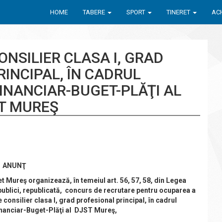
HOME
TABERE
SPORT
TINERET
ACH
NSILIER CLASA I, GRAD
INCIPAL, ÎN CADRUL
INANCIAR-BUGET-PLĂŢI AL
T MUREŞ
ANUNŢ
t Mureş organizează, în temeiul art. 56, 57, 58, din Legea
 publici, republicată, concurs de recrutare pentru ocuparea a
e
consilier clasa I, grad profesional principal, în cadrul
nanciar-Buget-Plăţi al DJST Mureş,