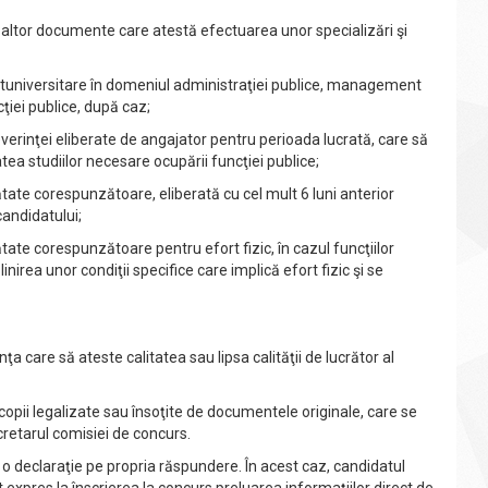
i altor documente care atestă efectuarea unor specializări şi
universitare în domeniul administraţiei publice, management
cţiei publice, după caz;
rinţei eliberate de angajator pentru perioada lucrată, care să
tea studiilor necesare ocupării funcţiei publice;
te corespunzătoare, eliberată cu cel mult 6 luni anterior
candidatului;
e corespunzătoare pentru efort fizic, în cazul funcţiilor
irea unor condiţii specifice care implică efort fizic şi se
care să ateste calitatea sau lipsa calităţii de lucrător al
n copii legalizate sau însoţite de documentele originale, care se
cretarul comisiei de concurs.
 cu o declaraţie pe propria răspundere. În acest caz, candidatul