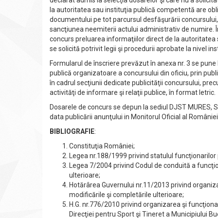
declarat admis la selecţia dosarelor şi care nu a solicita
la autoritatea sau instituţia publică competentă are obl
documentului pe tot parcursul desfăşurării concursului, d
sancţiunea neemiterii actului administrativ de numire. În 
concurs preluarea informaţiilor direct de la autoritatea 
se solicită potrivit legii şi procedurii aprobate la nivel ins
Formularul de înscriere prevăzut în anexa nr. 3 se pune l
publică organizatoare a concursului din oficiu, prin publ
în cadrul secţiunii dedicate publicităţii concursului, pr
activităţi de informare şi relaţii publice, în format letric.
Dosarele de concurs se depun la sediul DJST MURES, Str
data publicării anunţului in Monitorul Oficial al României,
BIBLIOGRAFIE
:
Constituţia României;
Legea nr.188/1999 privind statulul funcţionarilor p
Legea 7/2004 privind Codul de conduită a funcţiona
ulterioare;
Hotărârea Guvernului nr.11/2013 privind organiza
modificările şi completările ulterioare;
H.G. nr.776/2010 privind organizarea şi funcţionar
Direcţiei pentru Sport şi Tineret a Municipiului Bu