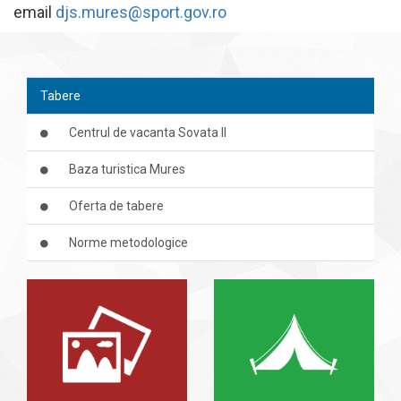
email
djs.mures@sport.gov.ro
Tabere
Centrul de vacanta Sovata II
Baza turistica Mures
Oferta de tabere
Norme metodologice