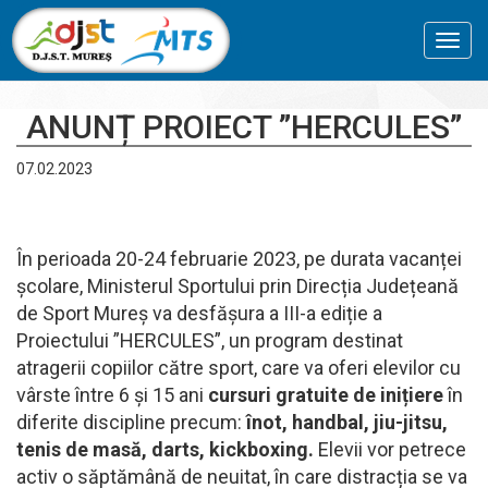
Toggl
navig
ANUNȚ PROIECT ”HERCULES”
07.02.2023
În perioada 20-24 februarie 2023, pe durata vacanței
școlare, Ministerul Sportului prin Direcția Județeană
de Sport Mureș va desfășura a III-a ediție a
Proiectului ”HERCULES”, un program destinat
atragerii copiilor către sport, care va oferi elevilor cu
vârste între 6 și 15 ani
cursuri gratuite de inițiere
în
diferite discipline precum:
înot, handbal, jiu-jitsu,
tenis de masă, darts, kickboxing.
Elevii vor petrece
activ o săptămână de neuitat, în care distracția se va