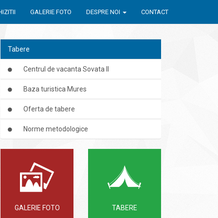
IZITII
GALERIE FOTO
DESPRE NOI
CONTACT
Tabere
Centrul de vacanta Sovata II
Baza turistica Mures
Oferta de tabere
Norme metodologice
GALERIE FOTO
TABERE