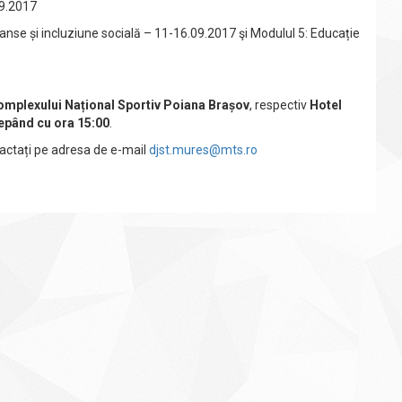
09.2017
 șanse și incluziune socială – 11-16.09.2017 şi Modulul 5: Educație
mplexului Național Sportiv Poiana Bra
șov
, respectiv
Hotel
epând cu ora 15:00
.
tactați pe adresa de e-mail
djst.mures@mts.ro