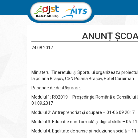
ANUNȚ ȘCOA
24.08.2017
Ministerul Tineretului şi Sportului organizează proiect
la poiana Braşov, CSN Poiana Braşov, Hotel Caraiman.
Perioade de desfășurare:
Modulul 1: RO2019 – Președinția Română a Consiliului U
01.09.2017
Modulul 2: Antreprenoriat și ocupare – 01-06.09.2017
Modulul 3: Educație non-formală și digital skills – 06-1
Modulul 4: Egalitate de șanse și incluziune socială – 1