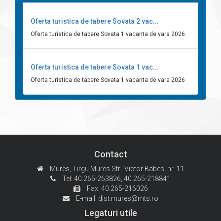
Oferta turistica de tabere Sovata 2 vac...
Oferta turistica de tabere Sovata 1 vacanta de vara 2026
Oferta turistica de tabere Sovata 1 vac...
Oferta turistica de tabere Sovata 1 vacanta de vara 2026
Contact
Mures, Tirgu Mures
Str.: Victor Babes, nr. 11
Tel: 40.265-263826,
40.265-218841
Fax: 40.265-216026
E-mail:
djst.mures@mts.ro
Legaturi utile