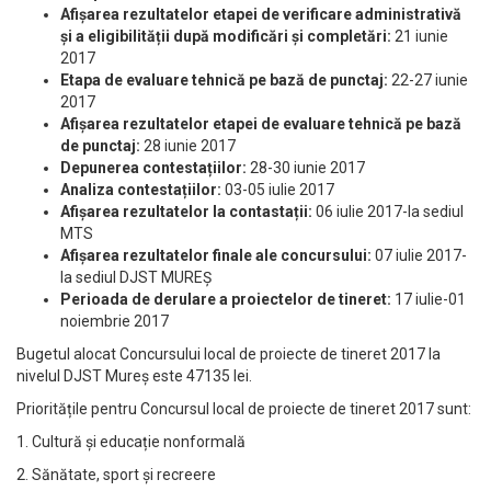
Afișarea rezultatelor etapei de verificare administrativă
și a eligibilității după modificări și completări:
21 iunie
2017
Etapa de evaluare tehnică pe bază de punctaj:
22-27 iunie
2017
Afișarea rezultatelor etapei de evaluare tehnică pe bază
de punctaj:
28 iunie 2017
Depunerea contestațiilor:
28-30 iunie 2017
Analiza contestațiilor:
03-05 iulie 2017
Afișarea rezultatelor la contastații:
06 iulie 2017-la sediul
MTS
Afișarea rezultatelor finale ale concursului:
07 iulie 2017-
la sediul DJST MUREȘ
Perioada de derulare a proiectelor de tineret:
17 iulie-01
noiembrie 2017
Bugetul alocat Concursului local de proiecte de tineret 2017 la
nivelul DJST Mureș este 47135 lei.
Prioritățile pentru Concursul local de proiecte de tineret 2017 sunt:
1. Cultură și educație nonformală
2. Sănătate, sport și recreere