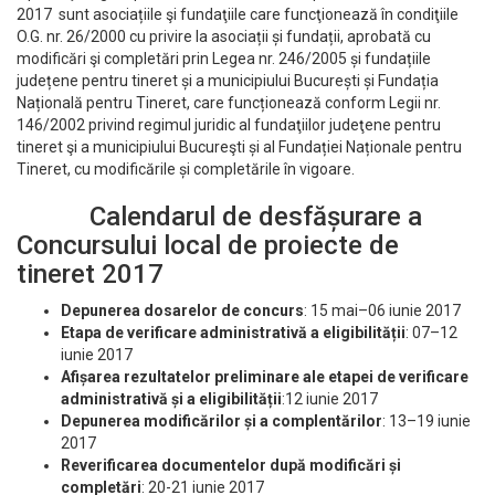
2017 sunt asociațiile şi fundaţiile care funcţionează în condiţiile
O.G. nr. 26/2000 cu privire la asociații și fundații, aprobată cu
modificări şi completări prin Legea nr. 246/2005 și fundațiile
județene pentru tineret și a municipiului București și Fundația
Națională pentru Tineret, care funcționează conform Legii nr.
146/2002 privind regimul juridic al fundaţiilor judeţene pentru
tineret şi a municipiului Bucureşti și al Fundației Naționale pentru
Tineret, cu modificările și completările în vigoare.
Calendarul de desfășurare a
Concursului local de proiecte de
tineret 2017
Depunerea dosarelor de concurs
: 15 mai–06 iunie 2017
Etapa de verificare administrativă a eligibilității
: 07–12
iunie 2017
Afișarea rezultatelor preliminare ale etapei de verificare
administrativă și a eligibilității
:12 iunie 2017
Depunerea modificărilor și a complentărilor
: 13–19 iunie
2017
Reverificarea documentelor după modificări și
completări
: 20-21 iunie 2017