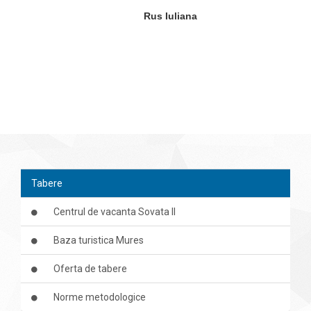
Rus Iuliana
Tabere
Centrul de vacanta Sovata II
Baza turistica Mures
Oferta de tabere
Norme metodologice