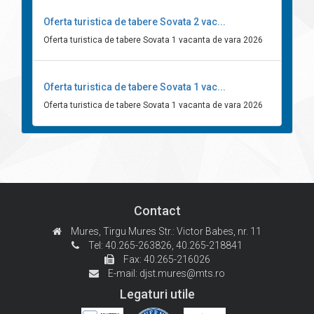
Oferta turistica de tabere Sovata 2 vac...
Oferta turistica de tabere Sovata 1 vacanta de vara 2026
Oferta turistica de tabere Sovata 1 vac...
Oferta turistica de tabere Sovata 1 vacanta de vara 2026
Contact
Mures, Tirgu Mures
Str.: Victor Babes, nr. 11
Tel: 40.265-263826,
40.265-218841
Fax: 40.265-216026
E-mail:
djst.mures@mts.ro
Legaturi utile