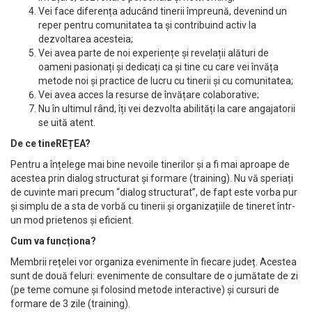
Vei face diferența aducând tinerii împreună, devenind un
reper pentru comunitatea ta și contribuind activ la
dezvoltarea acesteia;
Vei avea parte de noi experiențe și revelații alături de
oameni pasionați și dedicați ca și tine cu care vei învăța
metode noi și practice de lucru cu tinerii și cu comunitatea;
Vei avea acces la resurse de învățare colaborative;
Nu în ultimul rând, îți vei dezvolta abilități la care angajatorii
se uită atent.
De ce tineREȚEA?
Pentru a înțelege mai bine nevoile tinerilor și a fi mai aproape de
acestea prin dialog structurat și formare (training). Nu vă speriați
de cuvinte mari precum “dialog structurat”, de fapt este vorba pur
și simplu de a sta de vorbă cu tinerii și organizațiile de tineret într-
un mod prietenos și eficient.
Cum va funcționa?
Membrii rețelei vor organiza evenimente în fiecare județ. Acestea
sunt de două feluri: evenimente de consultare de o jumătate de zi
(pe teme comune și folosind metode interactive) și cursuri de
formare de 3 zile (training).