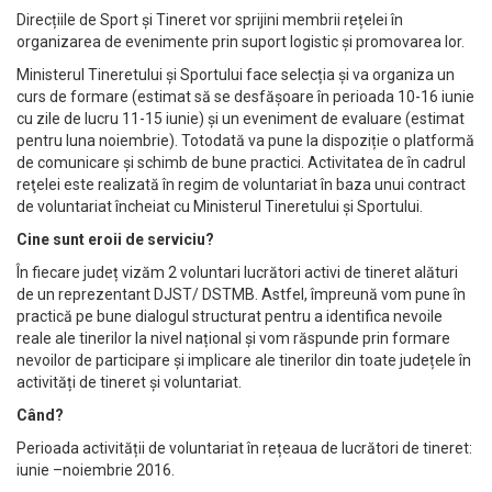
Direcțiile de Sport și Tineret vor sprijini membrii rețelei în
organizarea de evenimente prin suport logistic și promovarea lor.
Ministerul Tineretului și Sportului face selecția și va organiza un
curs de formare (estimat să se desfășoare în perioada 10-16 iunie
cu zile de lucru 11-15 iunie) și un eveniment de evaluare (estimat
pentru luna noiembrie). Totodată va pune la dispoziție o platformă
de comunicare și schimb de bune practici. Activitatea de în cadrul
reţelei este realizată în regim de voluntariat în baza unui contract
de voluntariat încheiat cu Ministerul Tineretului și Sportului.
Cine sunt eroii de serviciu?
În fiecare județ vizăm 2 voluntari lucrători activi de tineret alături
de un reprezentant DJST/ DSTMB. Astfel, împreună vom pune în
practică pe bune dialogul structurat pentru a identifica nevoile
reale ale tinerilor la nivel național și vom răspunde prin formare
nevoilor de participare și implicare ale tinerilor din toate județele în
activități de tineret și voluntariat.
Când?
Perioada activității de voluntariat în rețeaua de lucrători de tineret:
iunie –noiembrie 2016.