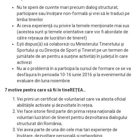
Nu te sperii de cuvinte mari precum dialog structurat,
participare sau învățare non-formală și vrei să le traduci pe
limba tinerilor
Ai ceva experienţă cu privire la temele menţionate mai sus
(acestea sunt și temele orientative care vor fi abordate de
către reţeaua de lucrători de tineret)
Ești dispus(ă) să colaborezi cu Ministerului Tineretului și
Sportului și cu Direcția de Sport și Tineret pe un termen de
jumătate de an pentru a susține activități în județul în care
activezi
Nu ai o problemă în a participa la cursul de formare ce se va
desfășura în perioada 10-16 iunie 2016 și la evenimentul de
evaluare din luna noiembrie
7 motive pentru care să fii în tineREȚEA…
Vei primi un certificat de voluntariat care va atesta oficial
abilitățile activate și dezvoltate în rețea;
Vei face istorie fiind parte din prima rețea națională de
voluntari lucrători de tineret pentru dezvoltarea dialogului
structurat din România;
Vei avea parte de una din cele mai tari experiențe de
învățare, dezvoltare personală și networking;