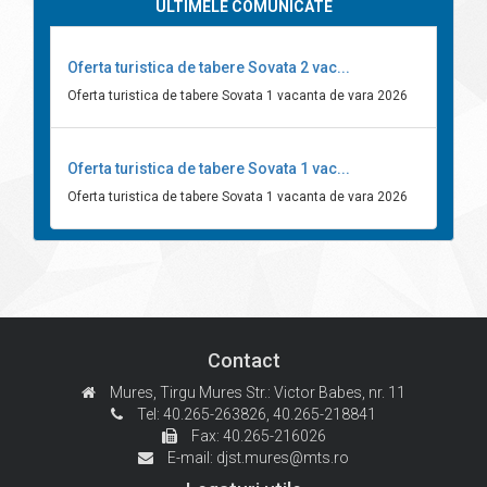
ULTIMELE COMUNICATE
Oferta turistica de tabere Sovata 2 vac...
Oferta turistica de tabere Sovata 1 vacanta de vara 2026
Oferta turistica de tabere Sovata 1 vac...
Oferta turistica de tabere Sovata 1 vacanta de vara 2026
Contact
Mures, Tirgu Mures
Str.: Victor Babes, nr. 11
Tel: 40.265-263826,
40.265-218841
Fax: 40.265-216026
E-mail:
djst.mures@mts.ro