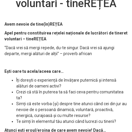
voluntari - tineREȚEA
Avem nevoie de tine(în)REȚEA
Apel pentru constituirea rețelei naționale de lucrători de tineret
voluntari – tineREȚEA
“Dacă vrei să mergi repede, du-te singur. Dacă vrei să ajungi
departe, mergi alături de alții” – proverb african
Ești oare tu acela/aceea care…
Îți dorești o experiență de învățare puternică și intensă
alături de oameni activi?
Crezi că stă în puterea ta să faci ceva pentru comunitatea
ta?
Simți că este vorba (și) despre tine atunci când cei din jur au
nevoie de o persoană dinamică, voluntară, proactivă,
energică, curajoasă și cu multe resurse?
Te simți în elementul tău atunci când lucrezi cu tinerii?
Atunci ești eroul/eroina de care avem nevoie! Dacă…