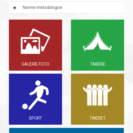
Norme metodologice
GALERIE FOTO
TABERE
SPORT
TINERET