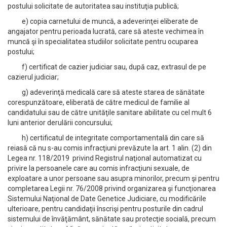
postului solicitate de autoritatea sau instituţia publică;
e) copia carnetului de muncă, a adeverinţei eliberate de
angajator pentru perioada lucrată, care să ateste vechimea în
muncă şi în specialitatea studiilor solicitate pentru ocuparea
postului;
f) certificat de cazier judiciar sau, după caz, extrasul de pe
cazierul judiciar;
g) adeverinţă medicală care să ateste starea de sănătate
corespunzătoare, eliberată de către medicul de familie al
candidatului sau de către unităţile sanitare abilitate cu cel mult 6
luni anterior derulării concursului;
h) certificatul de integritate comportamentală din care să
reiasă că nu s-au comis infracţiuni prevăzute la art. 1 alin. (2) din
Legea nr. 118/2019 privind Registrul naţional automatizat cu
privire la persoanele care au comis infracţiuni sexuale, de
exploatare a unor persoane sau asupra minorilor, precum şi pentru
completarea Legii nr. 76/2008 privind organizarea şi funcţionarea
Sistemului Naţional de Date Genetice Judiciare, cu modificările
ulterioare, pentru candidaţii înscrişi pentru posturile din cadrul
sistemului de învăţământ, sănătate sau protecţie socială, precum