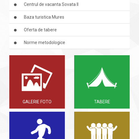
Centrul de vacanta Sovata II
Baza turistica Mures
Oferta de tabere
Norme metodologice
GALERIE FOTO
TABERE