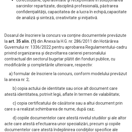
corectitudine, operativitate şi receptivitate în soluţionarea
sarcinilor repartizate, disciplină profesională, păstrarea
confidenţialităţii, capacitatea de a lucra în echipă,capacitate
de analiză şi sinteză, creativitate şi iniţiativă.
Dosarul de înscriere la concurs va conţine documentele prevăzute
la
art. 35 alin. (1)
din Anexa la H.G. nr. 286/2011 din Hotărârea
Guvernului nr. 1336/2022 pentru aprobarea Regulamentului-cadru
privind organizarea și dezvoltarea carierei personalului
contractual din sectorul bugetar plătit din fonduri publice, cu
modificările și completările ulterioare, respectiv:
a) formular de înscriere la concurs, conform modelului prevăzut
la anexa nr. 2;
b) copia actului de identitate sau orice alt document care
atestă identitatea, potrivit legii, aflate în termen de valabilitate;
c) copia certificatului de căsătorie sau a altui document prin
care s-a realizat schimbarea de nume, după caz;
d) copiile documentelor care atestă nivelul studiilor şi ale altor
acte care atestă efectuarea unor specializări, precum şi copiile
documentelor care atestă îndeplinirea condiţiilor specifice ale