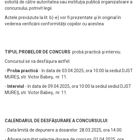
solicită de către autoritatea sau instituţia publică organizatoare a
concursului, potrivit legii.
Actele prevăzute la lit. b)-e) vor fi prezentate şi în original în
vederea verificării conformităţii copiilor cu acestea.
TIPUL PROBELOR DE CONCURS
: probă practică şi interviu.
Concursul se va desfăşura astfel:
-
Proba practică
- în data de 03.04.2025, ora 10:00 la sediul DJST
MUREȘ, str. Victor Babeș, nr. 11.
-
Interviul
- în data de 09.04.2025, ora 10:00 la sediul sediul DJST
MUREȘ, str. Victor Babeș, nr. 11.
CALENDARUL DE DESFĂȘURARE A CONCURSULUI:
- Data limită de depunere a dosarelor: 28.03.2025, ora 14.00.
- Afișare rezultat selecție dosare de concurs: 01.04.2025, ora