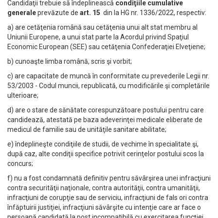
Candidaţii trebuie să îndeplinească
condiţiile cumulative
generale
prevăzute de
art. 15
din la HG nr. 1336/2022, respectiv:
a) are cetăţenia română sau cetăţenia unui alt stat membru al
Uniunii Europene, a unui stat parte la Acordul privind Spaţiul
Economic European (SEE) sau cetăţenia Confederaţiei Elveţiene;
b) cunoaşte limba română, scris şi vorbit;
c) are capacitate de muncă în conformitate cu prevederile Legii nr.
53/2003 - Codul muncii, republicată, cu modificările şi completările
ulterioare;
d) are o stare de sănătate corespunzătoare postului pentru care
candidează, atestată pe baza adeverinţei medicale eliberate de
medicul de familie sau de unităţile sanitare abilitate;
e) îndeplineşte condiţiile de studii, de vechime în specialitate şi,
după caz, alte condiţii specifice potrivit cerinţelor postului scos la
concurs;
f) nu a fost condamnată definitiv pentru săvârşirea unei infracţiuni
contra securităţii naţionale, contra autorităţii, contra umanităţii,
infracţiuni de corupţie sau de serviciu, infracţiuni de fals ori contra
înfăptuirii justiţiei, infracţiuni săvârşite cu intenţie care ar face o
persoană candidată la post incompatibilă cu exercitarea funcţiei