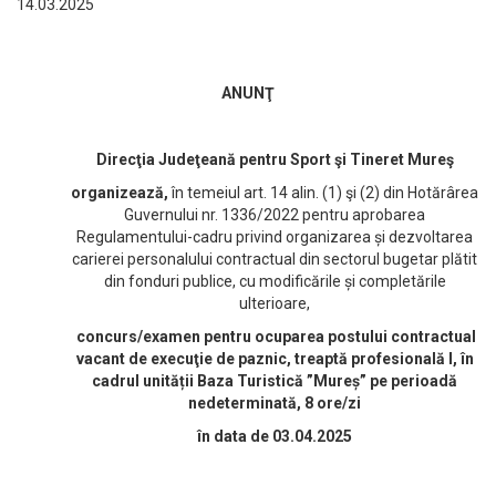
14.03.2025
ANUNŢ
Direcţia Judeţeană pentru Sport şi Tineret Mureş
organizează,
în temeiul art. 14 alin. (1) şi (2) din Hotărârea
Guvernului nr. 1336/2022 pentru aprobarea
Regulamentului-cadru privind organizarea și dezvoltarea
carierei personalului contractual din sectorul bugetar plătit
din fonduri publice, cu modificările și completările
ulterioare,
concurs/examen pentru ocuparea postului contractual
vacant de execuţie de paznic, treaptă profesională I, în
cadrul unității Baza Turistică ”Mureș” pe perioadă
nedeterminată, 8 ore/zi
în data de 03.04.2025