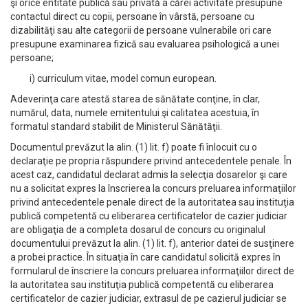
şi orice entitate publică sau privată a cărei activitate presupune
contactul direct cu copii, persoane în vârstă, persoane cu
dizabilităţi sau alte categorii de persoane vulnerabile ori care
presupune examinarea fizică sau evaluarea psihologică a unei
persoane;
i) curriculum vitae, model comun european.
Adeverinţa care atestă starea de sănătate conţine, în clar,
numărul, data, numele emitentului şi calitatea acestuia, în
formatul standard stabilit de Ministerul Sănătăţii.
Documentul prevăzut la alin. (1) lit. f) poate fi înlocuit cu o
declaraţie pe propria răspundere privind antecedentele penale. În
acest caz, candidatul declarat admis la selecţia dosarelor şi care
nu a solicitat expres la înscrierea la concurs preluarea informaţiilor
privind antecedentele penale direct de la autoritatea sau instituţia
publică competentă cu eliberarea certificatelor de cazier judiciar
are obligaţia de a completa dosarul de concurs cu originalul
documentului prevăzut la alin. (1) lit. f), anterior datei de susţinere
a probei practice. În situaţia în care candidatul solicită expres în
formularul de înscriere la concurs preluarea informaţiilor direct de
la autoritatea sau instituţia publică competentă cu eliberarea
certificatelor de cazier judiciar, extrasul de pe cazierul judiciar se