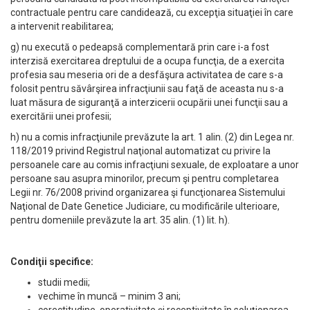
contractuale pentru care candidează, cu excepţia situaţiei în care
a intervenit reabilitarea;
g) nu execută o pedeapsă complementară prin care i-a fost
interzisă exercitarea dreptului de a ocupa funcţia, de a exercita
profesia sau meseria ori de a desfăşura activitatea de care s-a
folosit pentru săvârşirea infracţiunii sau faţă de aceasta nu s-a
luat măsura de siguranţă a interzicerii ocupării unei funcţii sau a
exercitării unei profesii;
h) nu a comis infracţiunile prevăzute la art. 1 alin. (2) din Legea nr.
118/2019 privind Registrul naţional automatizat cu privire la
persoanele care au comis infracţiuni sexuale, de exploatare a unor
persoane sau asupra minorilor, precum şi pentru completarea
Legii nr. 76/2008 privind organizarea şi funcţionarea Sistemului
Naţional de Date Genetice Judiciare, cu modificările ulterioare,
pentru domeniile prevăzute la art. 35 alin. (1) lit. h).
Condiţii specifice:
studii medii;
vechime în muncă – minim 3 ani;