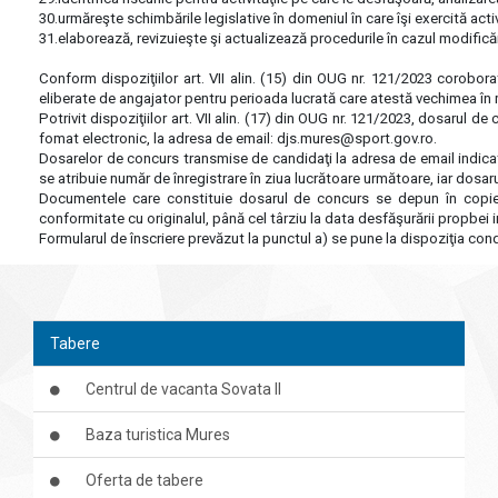
30.urmăreşte schimbările legislative în domeniul în care îşi exercită acti
31.elaborează, revizuieşte şi actualizează procedurile în cazul modificării 
Conform dispoziţiilor art. VII alin. (15) din OUG nr. 121/2023 coroborat
eliberate de angajator pentru perioada lucrată care atestă vechimea în mun
Potrivit dispoziţiilor art. VII alin. (17) din OUG nr. 121/2023, dosarul
fomat electronic, la adresa de email:
djs.mures@sport.gov.ro
.
Dosarelor de concurs transmise de candidaţi la adresa de email indicată
se atribuie număr de înregistrare în ziua lucrătoare următoare, iar dosa
Documentele care constituie dosarul de concurs se depun în copie, 
conformitate cu originalul, până cel târziu la data desfăşurării propbei i
Formularul de înscriere prevăzut la punctul a) se pune la dispoziţia cond
Tabere
Centrul de vacanta Sovata II
Baza turistica Mures
Oferta de tabere