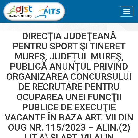
Toggl
navig
DIRECŢIA JUDEŢEANĂ
PENTRU SPORT ŞI TINERET
MUREŞ, JUDEȚUL MUREŞ,
PUBLICĂ ANUNȚUL PRIVIND
ORGANIZAREA CONCURSULUI
DE RECRUTARE PENTRU
OCUPAREA UNEI FUNCŢII
PUBLICE DE EXECUŢIE
VACANTE ÎN BAZA ART. VII DIN
OUG NR. 115/2023 – ALIN.(2)
LIT.A) ȘI ART. VII ALIN