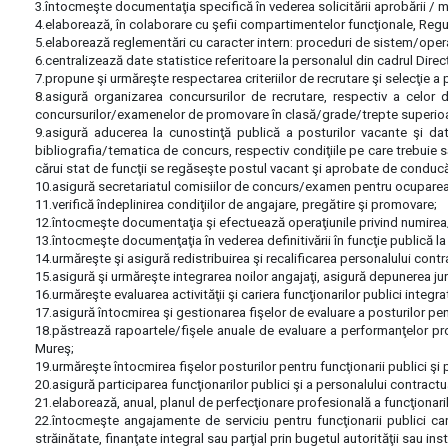
3.întocmeşte documentaţia specifică în vederea solicitării aprobării / mo
4.elaborează, în colaborare cu şefii compartimentelor funcţionale, Regu
5.elaborează reglementări cu caracter intern: proceduri de sistem/opera
6.centralizează date statistice referitoare la personalul din cadrul Direc
7.propune şi urmăreşte respectarea criteriilor de recrutare şi selecţie a 
8.asigură organizarea concursurilor de recrutare, respectiv a celor
concursurilor/examenelor de promovare în clasă/grade/trepte superioa
9.asigură aducerea la cunostinţă publică a posturilor vacante şi dat
bibliografia/tematica de concurs, respectiv condiţiile pe care trebuie
cărui stat de funcţii se regăseşte postul vacant şi aprobate de conducăto
10.asigură secretariatul comisiilor de concurs/examen pentru ocuparea
11.verifică îndeplinirea condiţiilor de angajare, pregătire şi promovare;
12.întocmeşte documentaţia şi efectuează operaţiunile privind numirea/
13.întocmeşte documenţaţia în vederea definitivării în funcţie publică la
14.urmăreşte şi asigură redistribuirea şi recalificarea personalului contr
15.asigură şi urmăreşte integrarea noilor angajaţi, asigură depunerea jură
16.urmăreşte evaluarea activităţii şi cariera funcţionarilor publici integra
17.asigură întocmirea şi gestionarea fişelor de evaluare a posturilor pen
18.păstrează rapoartele/fişele anuale de evaluare a performanţelor prof
Mureş;
19.urmăreşte întocmirea fişelor posturilor pentru funcţionarii publici ş
20.asigură participarea funcţionarilor publici şi a personalului contract
21.elaborează, anual, planul de perfecţionare profesională a funcţionaril
22.întocmeşte angajamente de serviciu pentru funcţionarii publici ca
străinătate, finanţate integral sau parţial prin bugetul autorităţii sau ins