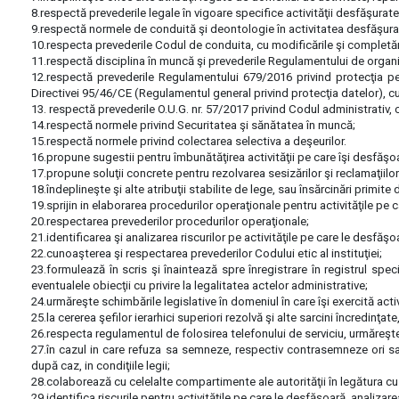
8.respectă prevederile legale în vigoare specifice activităţii desfăşurat
9.respectă normele de conduită şi deontologie în activitatea desfăşura
10.respecta prevederile Codul de conduita, cu modificările şi completări
11.respectă disciplina în muncă şi prevederile Regulamentului de organiza
12.respectă prevederile Regulamentului 679/2016 privind protecţia per
Directivei 95/46/CE (Regulamentul general privind protecţia datelor), cu 
13. respectă prevederile O.U.G. nr. 57/2017 privind Codul administrativ, c
14.respectă normele privind Securitatea şi sănătatea în muncă;
15.respectă normele privind colectarea selectiva a deşeurilor.
16.propune sugestii pentru îmbunătăţirea activităţii pe care îşi desfăşo
17.propune soluţii concrete pentru rezolvarea sesizărilor şi reclamaţiilo
18.îndeplineşte şi alte atribuţii stabilite de lege, sau însărcinări primite 
19.sprijin in elaborarea procedurilor operaţionale pentru activităţile pe 
20.respectarea prevederilor procedurilor operaţionale;
21.identificarea şi analizarea riscurilor pe activităţile pe care le desfăşo
22.cunoaşterea şi respectarea prevederilor Codului etic al instituţiei;
23.formulează în scris şi înaintează spre înregistrare în registrul spe
eventualele obiecţii cu privire la legalitatea actelor administrative;
24.urmăreşte schimbările legislative în domeniul în care îşi exercită acti
25.la cererea şefilor ierarhici superiori rezolvă şi alte sarcini încredinţa
26.respecta regulamentul de folosirea telefonului de serviciu, urmăreşte
27.în cazul in care refuza sa semneze, respectiv contrasemneze ori sa av
după caz, in condiţiile legii;
28.colaborează cu celelalte compartimente ale autorităţii în legătura cu 
29.identifica riscurile pentru activităţile pe care le desfăşoară, analizarea