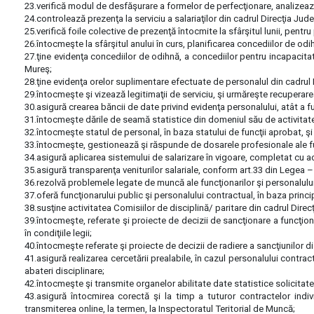
23.verifică modul de desfăşurare a formelor de perfecţionare, analizează
24.controlează prezenţa la serviciu a salariaţilor din cadrul Direcţia Ju
25.verifică foile colective de prezenţă întocmite la sfârşitul lunii, pent
26.întocmeşte la sfârşitul anului în curs, planificarea concediilor de odi
27.ţine evidenţa concediilor de odihnă, a concediilor pentru incapacita
Mureş;
28.ţine evidenţa orelor suplimentare efectuate de personalul din cadrul
29.întocmeşte şi vizează legitimaţii de serviciu, şi urmăreşte recuperare
30.asigură crearea băncii de date privind evidenţa personalului, atât a fu
31.întocmeşte dările de seamă statistice din domeniul său de activitate ş
32.întocmeşte statul de personal, în baza statului de funcţii aprobat, şi a
33.întocmeşte, gestionează şi răspunde de dosarele profesionale ale fun
34.asigură aplicarea sistemului de salarizare în vigoare, completat cu a
35.asigură transparenţa veniturilor salariale, conform art.33 din Legea –
36.rezolvă problemele legate de muncă ale funcţionarilor şi personalulu
37.oferă funcţionarului public şi personalului contractual, în baza princip
38.susţine activitatea Comisiilor de disciplină/ paritare din cadrul Dir
39.întocmeşte, referate şi proiecte de decizii de sancţionare a funcţionar
în condiţiile legii;
40.întocmeşte referate şi proiecte de decizii de radiere a sancţiunilor di
41.asigură realizarea cercetării prealabile, în cazul personalului contra
abateri disciplinare;
42.întocmeşte şi transmite organelor abilitate date statistice solicitat
43.asigură întocmirea corectă şi la timp a tuturor contractelor indi
transmiterea online, la termen, la Inspectoratul Teritorial de Muncă;