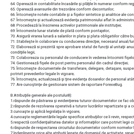
64. Operează in contabilitate încasările şi plăţile în numerar conform reg
65. Operează avansurile din trezorărie conform deconturilor;
66. Întocmeşte notele contabile şi a fişelor sintetice şi analitice ale contu
67. Întocmeşte şi actualizează evidenţa patrimoniului aflat în administrar
68. Procedează la înscrierea activelor patrimoniale ale instituţiei;
69. Întocmeste lunar statele de plată conform pontajelor;
70. Asigură virarea lunară a salariilor in plata şi plata obligatiilor către 
71. Stabileşte în colaborare cu conducerea direcţiei, necesarul anual/luna
72. Elaborează si prezintă spre aprobare statul de funcţii al unitaţii anu
condiţiile legii;
73. Colaboreaza cu personalul de conducere în vederea întocmirii fişelor 
74. Gestionează fişele de post pentru personalul din cadrul direcţiei;
75. Întocmeşte documentele de transferare, delegare, detaşare, suspendar
potrivit prevederilor legale în vigoare;
76. Întocmeşte, actualizează şi ţine evidenţa dosarelor de personal atât
77. Are cunoştinţe de gestionare sistem de raportare ForexeBug.
B.Atribuţiile generale ale postului8):
1.răspunde de păstrarea şi evidenţierea tuturor documentelor ce fac obiec
2.răspunde de rezolvarea operativă a tuturor lucrărilor repartizate şi a c
3.cunoaşte şi aplică legislaţia în vigoare;
4.cunoaşte reglementările legale specifice atribuţiilor ce îi revin, resp
5.respectă confidenţialitatea datelor şi informaţiilor care potrivit legii c
6.răspunde de respectarea circuitului documentelor conform normelor le
7.îndeplineşte orice alte atribuţii legate de domeniul de activitate, repa