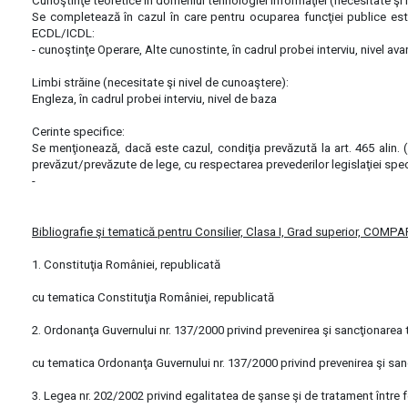
Cunoştinţe teoretice în domeniul tehnologiei informaţiei (necesitate şi 
Se completează în cazul în care pentru ocuparea funcţiei publice este 
ECDL/ICDL:
- cunoştinţe Operare, Alte cunostinte, în cadrul probei interviu, nivel 
Limbi străine (necesitate şi nivel de cunoaştere):
Engleza, în cadrul probei interviu, nivel de baza
Cerinte specifice:
Se menţionează, dacă este cazul, condiţia prevăzută la art. 465 alin. (1)
prevăzut/prevăzute de lege, cu respectarea prevederilor legislaţiei specif
-
Bibliografie şi tematică pentru Consilier, Clasa I, Grad superior,
1. Constituţia României, republicată
cu tematica Constituţia României, republicată
2. Ordonanţa Guvernului nr. 137/2000 privind prevenirea şi sancţionarea t
cu tematica Ordonanţa Guvernului nr. 137/2000 privind prevenirea şi sanc
3. Legea nr. 202/2002 privind egalitatea de şanse şi de tratament între fe