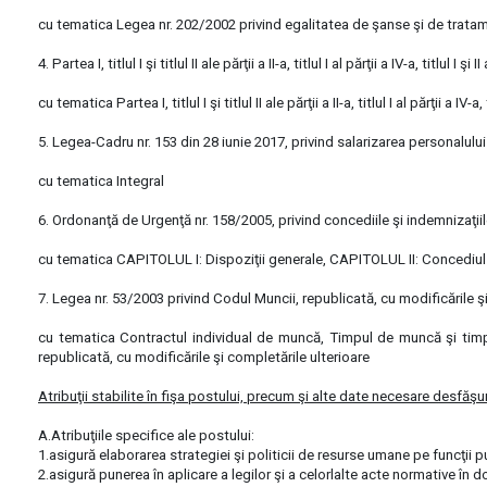
cu tematica Legea nr. 202/2002 privind egalitatea de şanse şi de tratamen
4. Partea I, titlul I şi titlul II ale părţii a II-a, titlul I al părţii a IV-a, ti
cu tematica Partea I, titlul I şi titlul II ale părţii a II-a, titlul I al părţii 
5. Legea-Cadru nr. 153 din 28 iunie 2017, privind salarizarea personalului 
cu tematica Integral
6. Ordonanţă de Urgenţă nr. 158/2005, privind concediile şi indemnizaţiil
cu tematica CAPITOLUL I: Dispoziţii generale, CAPITOLUL II: Concediu
7. Legea nr. 53/2003 privind Codul Muncii, republicată, cu modificările ş
cu tematica Contractul individual de muncă, Timpul de muncă şi timpul
republicată, cu modificările şi completările ulterioare
Atribuţii stabilite în fişa postului, precum şi alte date necesare desfăşur
A.Atribuţiile specifice ale postului:
1.asigură elaborarea strategiei şi politicii de resurse umane pe funcţii p
2.asigură punerea în aplicare a legilor şi a celorlalte acte normative în d