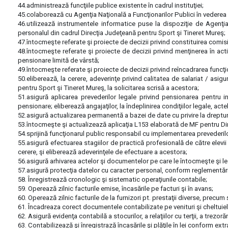
44.administrează funcţiile publice existente în cadrul instituţiei;
45.colaborează cu Agenţia Naţională a Funcţionarilor Publici în vederea org
46.utilizează instrumentele informatice puse la dispoziţie de Agenţia 
personalul din cadrul Direcţia Judeţeană pentru Sport şi Tineret Mureş;
47.întocmeşte referate şi proiecte de decizii privind constituirea comisi
48.întocmeşte referate şi proiecte de decizii privind menţinerea în acti
pensionare limită de vârstă;
49.întocmeşte referate şi proiecte de decizii privind reîncadrarea funcţio
50.eliberează, la cerere, adeverinţe privind calitatea de salariat / asig
pentru Sport şi Tineret Mureş, la solicitarea scrisă a acestora;
51.asigură aplicarea prevederilor legale privind pensionarea pentru in
pensionare; eliberează angajaţilor, la îndeplinirea condiţiilor legale, a
52.asigură actualizarea permanentă a bazei de date cu privire la drepturile 
53.întocmeşte şi actualizează aplicaţia L153 elaborată de MF pentru Direc
54.sprijină funcţionarul public responsabil cu implementarea prevederilor l
55.asigură efectuarea stagiilor de practică profesională de către elevii 
cerere, şi eliberează adeverinţele de efectuare a acestora;
56.asigură arhivarea actelor şi documentelor pe care le întocmeşte şi le p
57.asigură protecţia datelor cu caracter personal, conform reglementăr
58. Înregistrează cronologic şi sistematic operaţiunile contabile;
59. Operează zilnic facturile emise, încasările pe facturi şi în avans;
60. Operează zilnic facturile de la furnizori pt. prestaţii diverse, precum ş
61. Încadreaza corect documentele contabilizate pe venituri şi cheltuiel
62. Asigură evidenţa contabilă a stocurilor, a relaţiilor cu terţii, a trezorări
63. Contabilizează şi înregistrază încasările şi plăţile în lei conform ext