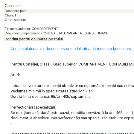
Consilier
Descriere post
Clasa: I
Grad: superior
Tip compartiment: COMPARTIMENT
Denumire compartiment: CONTABILITATE SALARII RESURSE UMANE
Condiții pentru ocuparea postului
Conţinutul dosarului de concurs şi modalitatea de înscriere la concurs
Pentru Consilier, Clasa I, Grad superior, COMPARTIMENT CONTABILI
Studii:
- studii universitare de licenţă absolvite cu diplomă de licenţă sau echiv
Vechimea minimă în specialitatea studiilor: 7 ani
Durată timp de muncă: 8h/zi - 40h/saptamâna
Perfecţionări (specializări):
Se menţionează, dacă este cazul, condiţia prevăzută la art. 465 alin. (1)
document, a absolvirii unei perfecţionări sau specializări stabilite expr
-