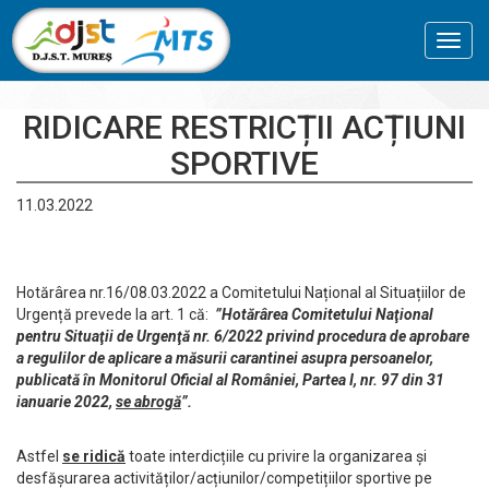
Toggl
navig
RIDICARE RESTRICȚII ACȚIUNI
SPORTIVE
11.03.2022
Hotărârea nr.16/08.03.2022 a Comitetului Național al Situațiilor de
Urgență prevede la art. 1 că:
”Hotărârea Comitetului Naţional
pentru Situaţii de Urgenţă nr. 6/2022 privind procedura de aprobare
a regulilor de aplicare a măsurii carantinei asupra persoanelor,
publicată în Monitorul Oficial al României, Partea I, nr. 97 din 31
ianuarie 2022,
se abrogă
”.
Astfel
se ridică
toate interdicțiile cu privire la organizarea și
desfășurarea activităților/acțiunilor/competițiilor sportive pe