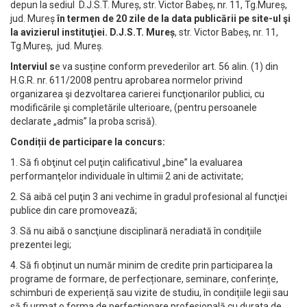
depun la sediul D.J.S.T. Mureș, str. Victor Babeș, nr. 11, Tg.Mureș,
jud. Mureș
în termen de 20 zile de la data publicării pe site-ul şi
la avizierul instituţiei.
D.J.S.T. Mureș
, str. Victor Babeș, nr. 11,
Tg.Mureș, jud. Mureș.
Interviul s
e va susține conform prevederilor art. 56 alin. (1) din
H.G.R. nr. 611/2008 pentru aprobarea normelor privind
organizarea şi dezvoltarea carierei funcţionarilor publici, cu
modificările şi completările ulterioare, (pentru persoanele
declarate „admis” la proba scrisă).
Condiții de participare la concurs:
1. Să fi obţinut cel puţin calificativul „bine” la evaluarea
performanţelor individuale în ultimii 2 ani de activitate;
2. Să aibă cel puţin 3 ani vechime în gradul profesional al funcţiei
publice din care promovează;
3. Să nu aibă o sancţiune disciplinară neradiată în condiţiile
prezentei legi;
4. Să fi obținut un număr minim de credite prin participarea la
programe de formare, de perfecționare, seminare, conferințe,
schimburi de experiență sau vizite de studiu, în condițiile legii sau
să fi urmat o forma de perfecționare profesională cu durata de