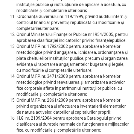
instituţiile publice şi instrucţiunile de aplicare a acestuia, cu
modificările şi completările ulterioare;
Ordonanţa Guvernului nr. 119/1999, privind auditul intern şi
controlul financiar preventiv, republicată cu modificările şi
completărileulterioare;
Ordinul Ministerului Finanţelor Publice nr.1954/2005, pentru
aprobarea clasificaţiei indicatorilor privind finanţelepublice;
Ordinul M.F.P. nr. 1792/2002 pentru aprobarea Normelor
metodologice privind angajarea, lichidarea, ordonanţarea şi
plata cheltuielilor instituţiilor publice, precum şi organizarea,
evidenţa şi raportarea angajamentelor bugetare şi legale,
cu modificările şi completările ulterioare;
Ordinul M.F.P. nr. 3471/2008 pentru aprobarea Normelor
metodologice privind reevaluarea şi amortizarea activelor
fixe corporale aflate în patrimoniul instituţiilor publice, cu
modificările şi completările ulterioare;
Ordinul M.F.P. nr. 2861/2009 pentru aprobarea Normelor
privind organizarea şi efectuarea inventarierii elementelor
de natura activelor, datoriilor şi capitalurilor proprii;
H.G. nr. 2139/2004 pentru aprobarea Catalogului privind
clasificarea şi duratele normale de funcţionare a mijloacelor
fixe, cu modificările şi completările ulterioare;