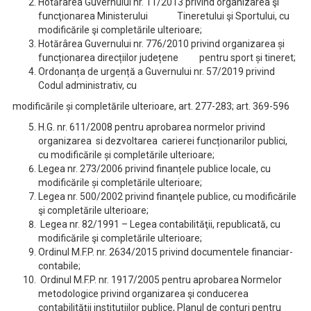
Hotărârea Guvernului nr. 11/2013 privind organizarea şi
funcţionarea Ministerului Tineretului şi Sportului, cu
modificările şi completările ulterioare;
Hotărârea Guvernului nr. 776/2010 privind organizarea și
funcționarea direcțiilor județene pentru sport și tineret;
Ordonanța de urgență a Guvernului nr. 57/2019 privind
Codul administrativ, cu
modificările și completările ulterioare, art. 277-283; art. 369-596
H.G. nr. 611/2008 pentru aprobarea normelor privind
organizarea si dezvoltarea carierei funcționarilor publici,
cu modificările și completările ulterioare;
Legea nr. 273/2006 privind finanțele publice locale, cu
modificările și completările ulterioare;
Legea nr. 500/2002 privind finanţele publice, cu modificările
şi completările ulterioare;
Legea nr. 82/1991 – Legea contabilităţii, republicată, cu
modificările şi completările ulterioare;
Ordinul M.F.P. nr. 2634/2015 privind documentele financiar-
contabile;
Ordinul M.F.P. nr. 1917/2005 pentru aprobarea Normelor
metodologice privind organizarea şi conducerea
contabilităţii instituţiilor publice, Planul de conturi pentru