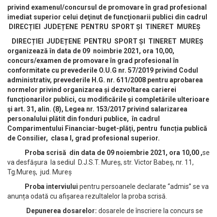
privind examenul/concursul de promovare în grad profesional
imediat superior celui deţinut de funcţionarii publici din cadrul
DIRECȚIEI JUDEȚENE PENTRU SPORT ȘI TINERET MUREȘ
DIRECȚIEI JUDEȚENE PENTRU SPORT ȘI TINERET MUREȘ
organizează în data de
09 noimbrie 2021, ora 10,00,
concurs/examen de promovare în grad profesional în
conformitate cu prevederile O.U.G nr. 57/2019 privind Codul
administrativ, prevederile H.G. nr. 611/2008 pentru aprobarea
normelor privind organizarea și dezvoltarea carierei
funcționarilor publici, cu modificările și completările ulterioare
şi art. 31, alin. (8), Legea nr. 153/2017 privind salarizarea
personalului plătit din fonduri publice, în cadrul
Comparimentului Financiar-buget-plăți, pentru funcția publică
de Consilier, clasa I, grad profesional superior.
Proba scrisă din data de 09 noiembrie 2021, ora 10,00 ,
se
va desfășura la sediul D.J.S.T. Mureș, str. Victor Babeș, nr. 11,
Tg.Mureș, jud. Mureș
Proba interviului
pentru persoanele declarate “admis” se va
anunța odată cu afișarea rezultalelor la proba scrisă.
Depunerea dosarelor:
dosarele de înscriere la concurs se