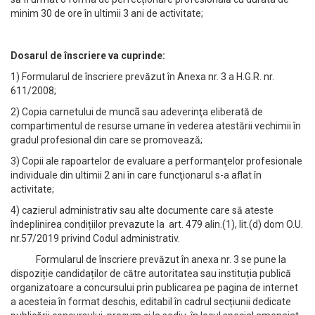
minim 30 de ore în ultimii 3 ani de activitate;
Dosarul de înscriere va cuprinde:
1) Formularul de înscriere prevăzut în Anexa nr. 3 a H.G.R. nr.
611/2008;
2) Copia carnetului de muncã sau adeverinţa eliberată de
compartimentul de resurse umane în vederea atestării vechimii în
gradul profesional din care se promovează;
3) Copii ale rapoartelor de evaluare a performanţelor profesionale
individuale din ultimii 2 ani în care funcţionarul s-a aflat în
activitate;
4) cazierul administrativ sau alte documente care să ateste
îndeplinirea condițiilor prevazute la art. 479 alin.(1), lit.(d) dom O.U.
nr.57/2019 privind Codul administrativ.
Formularul de înscriere prevăzut în anexa nr. 3 se pune la
dispoziție candidaților de către autoritatea sau instituția publică
organizatoare a concursului prin publicarea pe pagina de internet
a acesteia în format deschis, editabil în cadrul secțiunii dedicate