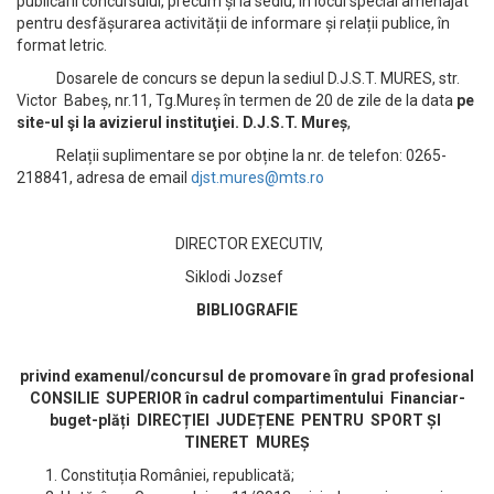
publicării concursului, precum și la sediu, în locul special amenajat
pentru desfășurarea activității de informare și relații publice, în
format letric.
Dosarele de concurs se depun la sediul D.J.S.T. MURES, str.
Victor Babeș, nr.11, Tg.Mureș în termen de 20 de zile de la data
pe
site-ul şi la avizierul instituţiei.
D.J.S.T. Mureș
,
Relații suplimentare se por obține la nr. de telefon: 0265-
218841, adresa de email
djst.mures@mts.ro
DIRECTOR EXECUTIV,
Siklodi Jozsef
BIBLIOGRAFIE
privind examenul/concursul de promovare în grad profesional
CONSILIE SUPERIOR în cadrul compartimentului Financiar-
buget-plăți DIRECȚIEI JUDEȚENE PENTRU SPORT ȘI
TINERET MUREȘ
Constituția României, republicată;