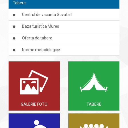
Tabere
Centrul de vacanta Sovata II
Baza turistica Mures
Oferta de tabere
Norme metodologice
GALERIE FOTO
TABERE