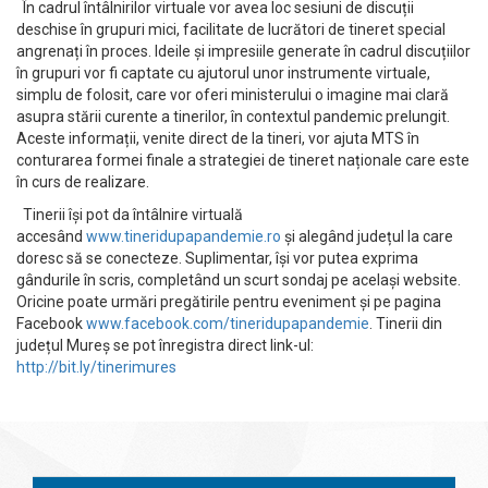
În cadrul întâlnirilor virtuale vor avea loc sesiuni de discuții
deschise în grupuri mici, facilitate de lucrători de tineret special
angrenați în proces. Ideile și impresiile generate în cadrul discuțiilor
în grupuri vor fi captate cu ajutorul unor instrumente virtuale,
simplu de folosit, care vor oferi ministerului o imagine mai clară
asupra stării curente a tinerilor, în contextul pandemic prelungit.
Aceste informații, venite direct de la tineri, vor ajuta MTS în
conturarea formei finale a strategiei de tineret naționale care este
în curs de realizare.
Tinerii își pot da întâlnire virtuală
accesând
www.tineridupapandemie.ro
și alegând județul la care
doresc să se conecteze. Suplimentar, își vor putea exprima
gândurile în scris, completând un scurt sondaj pe același website.
Oricine poate urmări pregătirile pentru eveniment și pe pagina
Facebook
www.facebook.com/tineridupapandemie
. Tinerii din
județul Mureș se pot înregistra direct link-ul:
http://bit.ly/tinerimures