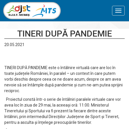
Toggl
navig
TINERI DUPĂ PANDEMIE
20.05.2021
TINERI DUPĂ PANDEMIE este o întâlnire virtuală care are loc în
toate județele României, în paralel – un context în care putem
vorbi deschis despre ceea ce ne doare acum, despre ce am avea
nevoie să se întâmple după pandemie și cum ne-am putea sprijini
reciproc.
Proiectul constă într-o serie de întâlniri paralele virtuale care vor
avea loc în ziua de 29 mai, la aceeași oră: 11:00. Ministerul
Tineretului și Sportului va fi prezent la fiecare dintre aceste
întâlniri, prin intermediul Direcțiilor Județene de Sport și Tineret,
pentru a asculta și înțelege preocupările tinerilor.