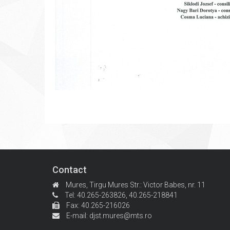
Contact
Mures, Tirgu Mures
Str.: Victor Babes, nr. 11
Tel: 40.265-263826,
40.265-218841
Fax: 40.265-216026
E-mail:
djst.mures@mts.ro