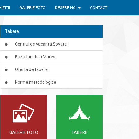
IZITII
GALERIE FOTO
DESPRE NOI
CONTACT
Tabere
Centrul de vacanta Sovata II
Baza turistica Mures
Oferta de tabere
Norme metodologice
GALERIE FOTO
TABERE